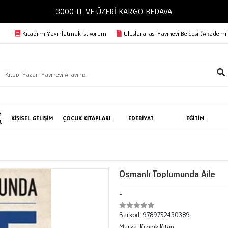
3000 TL VE ÜZERİ KARGO BEDAVA
Kitabımı Yayınlatmak İstiyorum
Uluslararası Yayınevi Belgesi (Akademik
E
KİŞİSEL GELİŞİM
ÇOCUK KİTAPLARI
EDEBİYAT
EĞİTİM
R
Osmanlı Toplumunda Aile
-
Barkod:
9789752430389
Marka:
Kronik Kitap