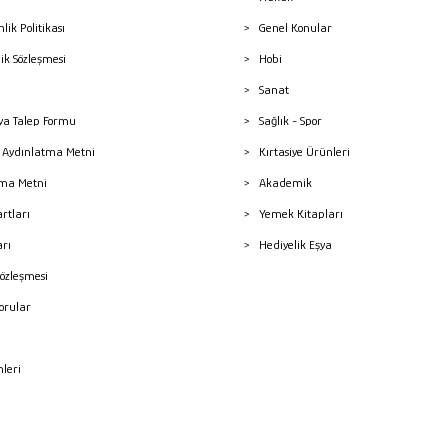
nlik Politikası
Genel Konular
lik Sözleşmesi
Hobi
Sanat
a Talep Formu
Sağlık - Spor
sı Aydınlatma Metni
Kırtasiye Ürünleri
ma Metni
Akademik
artları
Yemek Kitapları
arı
Hediyelik Eşya
Sözleşmesi
Sorular
mleri