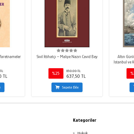
efaretnameler
Sivil İttihatçı – Maliye Nazırı Cavid Bey
Altın Gün
İstanbul ve 
TL
850,00 TL
%25
%
0 TL
637,50 TL
e
Sepete Ekle
Kategoriler
Hukuk