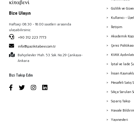
Gizlilik ve Güve
Bize Ulaşın
Kullanıcı - Üye
Haftaiçi 08:30 - 18:00 saatleri arasında
İletişim
ulaşabilirsiniz.
Akademik Kopy
+90 312 223 7773
Çerez Politika
info@gazikitabevi.com.tr
KVKK Aydınlat
Bahçelievler Mah. 53. Sok. No:29 Çankaya-
Ankara
İptal ve İade Ş
İnsan Kaynakl
Bizi Takip Edin
Mesafeli Satış 
Sıkça Sorulan 
Sipariş Takip
Havale Bildiri
Yayınevleri