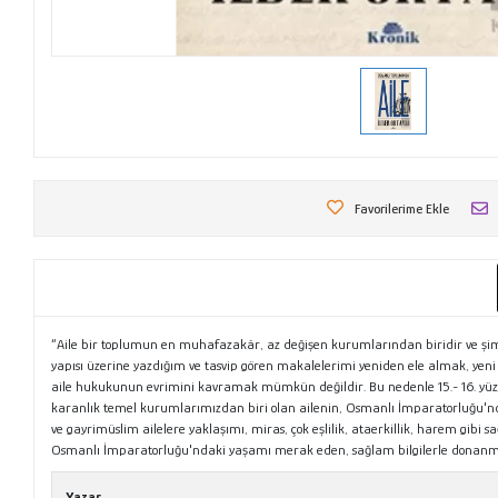
Favorilerime Ekle
“Aile bir toplumun en muhafazakâr, az değişen kurumlarından biridir ve şim
yapısı üzerine yazdığım ve tasvip gören makalelerimi yeniden ele almak, yeni
aile hukukunun evrimini kavramak mümkün değildir. Bu nedenle 15.- 16. yüzyı
karanlık temel kurumlarımızdan biri olan ailenin, Osmanlı İmparatorluğu'ndak
ve gayrimüslim ailelere yaklaşımı, miras, çok eşlilik, ataerkillik, harem gibi
Osmanlı İmparatorluğu'ndaki yaşamı merak eden, sağlam bilgilerle donanmak
Yazar