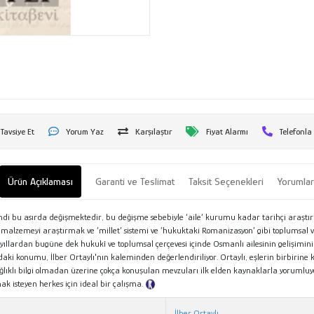
Tavsiye Et
Yorum Yaz
Karşılaştır
Fiyat Alarmı
Telefonla
Ürün Açıklaması
Garanti ve Teslimat
Taksit Seçenekleri
Yorumla
di bu asırda değişmektedir, bu değişme sebebiyle ‘aile’ kurumu kadar tarihçi araştı
 malzemeyi araştırmak ve ‘millet’ sistemi ve ‘hukuktaki Romanizasyon’ gibi toplumsal 
llardan bugüne dek hukukî ve toplumsal çerçevesi içinde Osmanlı ailesinin gelişimini 
i konumu, İlber Ortaylı'nın kaleminden değerlendiriliyor. Ortaylı, eşlerin birbirine k
 sağlıklı bilgi olmadan üzerine çokça konuşulan mevzuları ilk elden kaynaklarla yorumluy
 isteyen herkes için ideal bir çalışma.
Tanıtım Metni
İlber Ortaylı