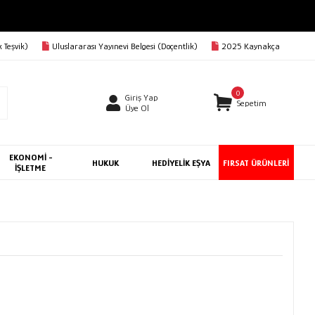
 Teşvik)
Uluslararası Yayınevi Belgesi (Doçentlik)
2025 Kaynakça
0
Giriş Yap
Sepetim
Üye Ol
EKONOMİ -
HUKUK
HEDİYELİK EŞYA
FIRSAT ÜRÜNLERİ
İŞLETME