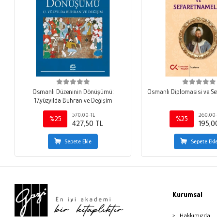
Osmanlı Düzeninin Dönüşümü:
Osmanlı Diplomasisi ve S
17.yüzyılda Buhran ve Değişim
570,00 TL
260,00 
%25
%25
427,50 TL
195,0
Sepete Ekle
Sepete Ekl
Kurumsal
Hakkımızda