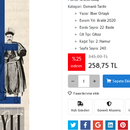
Kategori:
Osmanlı Tarihi
Yazar:
İlber Ortaylı
Basım Yılı:
Aralık 2020
Baskı Sayısı:
22. Baskı
Cilt Tipi:
Ciltsiz
Kağıt Tipi:
2. Hamur
Sayfa Sayısı:
240
345,00 TL
%25
258,75 TL
indirim
Sepete Ekl
Favorilerime ekle
Hızlı Gönderi
Güvenli Alışveriş