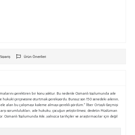
 Sipariş
Ürün Önerileri
r
rmalarını gerektiren bir konu yoktur. Bu nedenle Osmanlı toplumunda aile
ve hukukî çerçevesine oturtmak gerekiyordu. Bunsuz son 150 senedeki ailenin,
ele alan bu çalışmayı kaleme almayı gerekli gördüm.” İlber Ortaylı Geçmişi
arşı sorumlulukları, aile hukuku, çocuğun yetiştirilmesi, devletin Müslüman
or. Osmanlı Toplumunda Aile, yalnızca tarihçiler ve araştırmacılar için değil