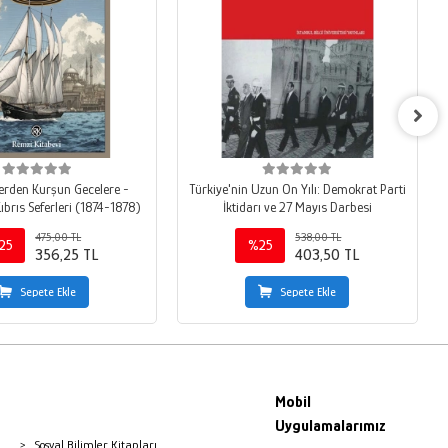
lerden Kurşun Gecelere -
Türkiye'nin Uzun On Yılı: Demokrat Parti
Kıbrıs Seferleri (1874-1878)
İktidarı ve 27 Mayıs Darbesi
475,00 TL
538,00 TL
25
%25
356,25 TL
403,50 TL
Sepete Ekle
Sepete Ekle
Mobil
Uygulamalarımız
Sosyal Bilimler Kitapları