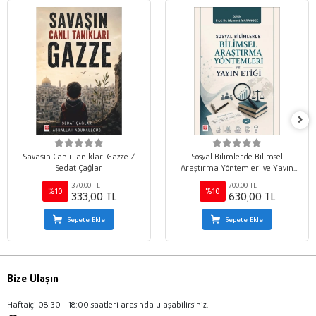
Savaşın Canlı Tanıkları Gazze /
Sosyal Bilimlerde Bilimsel
Sedat Çağlar
Araştırma Yöntemleri ve Yayın
Etiği / Mehmet Marangoz
370,00 TL
700,00 TL
%10
%10
333,00 TL
630,00 TL
Sepete Ekle
Sepete Ekle
Bize Ulaşın
Haftaiçi 08:30 - 18:00 saatleri arasında ulaşabilirsiniz.