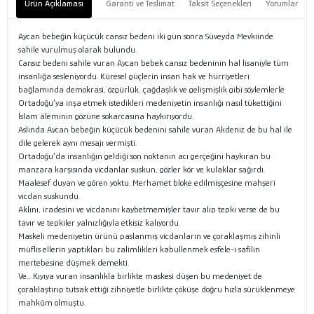
Ürün Açıklaması
Garanti ve Teslimat
Taksit Seçenekleri
Yorumlar
Aycan bebeğin küçücük cansız bedeni iki gün sonra Süveyda Mevkiinde
sahile vurulmuş olarak bulundu.
Cansız bedeni sahile vuran Aycan bebek cansız bedeninin hal lisaniyle tüm
insanlığa sesleniyordu. Küresel güçlerin insan hak ve hürriyetleri
bağlamında demokrasi, özgürlük, çağdaşlık ve gelişmişlik gibi söylemlerle
Ortadoğu’ya inşa etmek istedikleri medeniyetin insanlığı nasıl tükettiğini
İslam âleminin gözüne sokarcasına haykırıyordu.
Aslında Aycan bebeğin küçücük bedenini sahile vuran Akdeniz de bu hal ile
dile gelerek aynı mesajı vermişti.
Ortadoğu’da insanlığın geldiği son noktanın acı gerçeğini haykıran bu
manzara karşısında vicdanlar suskun, gözler kör ve kulaklar sağırdı.
Maalesef duyan ve gören yoktu. Merhamet bloke edilmişçesine mahşeri
vicdan suskundu.
Aklını, iradesini ve vicdanını kaybetmemişler tavır alıp tepki verse de bu
tavır ve tepkiler yalnızlığıyla etkisiz kalıyordu.
Maskeli medeniyetin ürünü paslanmış vicdanların ve çoraklaşmış zihinli
müflis ellerin yaptıkları bu zalimlikleri kabullenmek esfele-i safilin
mertebesine düşmek demekti.
Ve… Kıyıya vuran insanlıkla birlikte maskesi düşen bu medeniyet de
çoraklaştırıp tutsak ettiği zihniyetle birlikte çöküşe doğru hızla sürüklenmeye
mahkûm olmuştu.