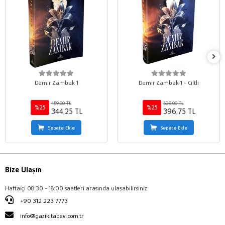
Demir Zambak 1
Demir Zambak 1 - Ciltli
459,00 TL
529,00 TL
%25
%25
344,25 TL
396,75 TL
Sepete Ekle
Sepete Ekle
Bize Ulaşın
Haftaiçi 08:30 - 18:00 saatleri arasında ulaşabilirsiniz.
+90 312 223 7773
info@gazikitabevi.com.tr