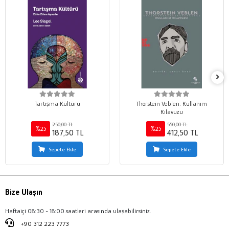
Tartışma Kültürü
Thorstein Veblen: Kullanım
Kılavuzu
250,00 TL
550,00 TL
%25
%25
187,50 TL
412,50 TL
Sepete Ekle
Sepete Ekle
Bize Ulaşın
Haftaiçi 08:30 - 18:00 saatleri arasında ulaşabilirsiniz.
+90 312 223 7773