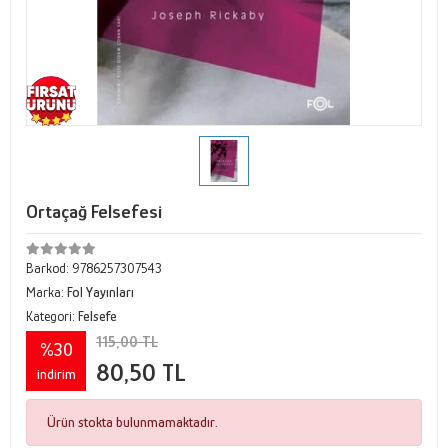
Ortaçağ Felsefesi
Barkod:
9786257307543
Marka:
Fol Yayınları
Kategori:
Felsefe
115,00 TL
%30
80,50 TL
indirim
Ürün stokta bulunmamaktadır.