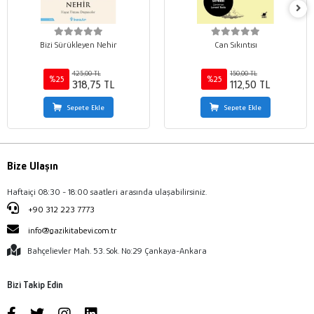
Bizi Sürükleyen Nehir
Can Sıkıntısı
425,00 TL
150,00 TL
%25
%25
318,75 TL
112,50 TL
Sepete Ekle
Sepete Ekle
Bize Ulaşın
Haftaiçi 08:30 - 18:00 saatleri arasında ulaşabilirsiniz.
+90 312 223 7773
info@gazikitabevi.com.tr
Bahçelievler Mah. 53. Sok. No:29 Çankaya-Ankara
Bizi Takip Edin