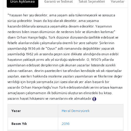
Ürün Açıklaması
Garanti ve Teslimat
Taksit Seçenekleri
Yorumlar
"Yaşayan her şey ölecektir, ama yaşam asla tükenmeyecek ve sonsuzca
sürüp gidecektir. İnsan da kişi olarak ölecektir, ama yaşama
kazandırdıklarıyla sonsuzca yaşamakta devam edecektir. Yaşamının
nedenini bilen insan ölümünün de nedenini bilir ve ölümden korkmaz"
diyen Orhan Hançerlioğlu, Türk düşünce dünyasında özellikle edebiyat ve
felsefe alanlarındaki çalışmalarıyla önemli bir yere sahiptir. Şiirlerinin
yayımlandığı 1936 yılı ile "Oyun" adlı romanında değişiklikler yaparak
yayımladığı 1962 yılı arasında geçen süre dikkate alındığında onun edebî
hayatının yaklaşık yirmi altı yıl sürdüğü söylenebilir. O, 1950'li yıllarda
yayımlanan edebiyat dergilerinin çok okunan yazarlar listesinde sürekli
adına rastlanan, devrin gazetecileri tarafından kendisiyle sık sık röportajlar
yapılan, eserleri hakkında inceleme yazıları yayımlanan ve fikirlerine değer
verildiği için birçok yarışmada jüri üyesi olarak yer alan başarılı bir
yazardır.Orhan Hançerlioğlu'nun Türk edebiyatındaki yerini ortaya koymayı
amaçlayan çalışmamızın ilk bölümünü oluşturan elinizdeki bu kitap,
yazarın hayat hikâyesini ve romanlarını ele almaktadır.
Tanıtım Metni
Yazar
Meral Demiryürek
Basım Yılı
2016