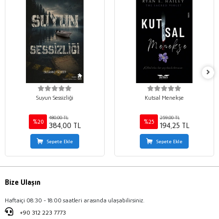
Suyun Sessizliği
Kutsal Menekşe
480,00 TL
259,00 TL
%20
%25
384,00 TL
194,25 TL
Sepete Ekle
Sepete Ekle
Bize Ulaşın
Haftaiçi 08:30 - 18:00 saatleri arasında ulaşabilirsiniz.
+90 312 223 7773