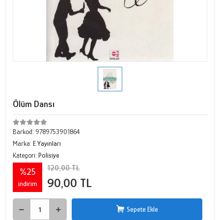
Ölüm Dansı
Barkod:
9789753901864
Marka:
E Yayınları
Kategori:
Polisiye
120,00 TL
%25
90,00 TL
indirim
Sepete Ekle