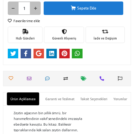
Sepete Ekle
Favorilerime ekle
Hızlı Gönderi
Güvenli Alışveriş
İade ve Değişim
Ürün Açıklaması
Garanti ve Teslimat
Taksit Seçenekleri
Yorumlar
Zeytin ağacının bin yıllık ömrü, bir
hanımefendinin vakıf senedindeki imzasıyla
ebediyete kavuştu. Bu kitap; Balıkesir
topraklarında kök salan zeytin dallarının,