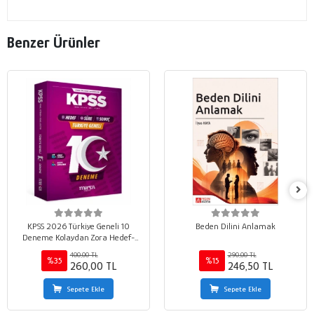
Benzer Ürünler
KPSS 2026 Türkiye Geneli 10
Beden Dilini Anlamak
Deneme Kolaydan Zora Hedef-
Süre-Sonuç
400,00 TL
290,00 TL
%35
%15
260,00 TL
246,50 TL
Sepete Ekle
Sepete Ekle