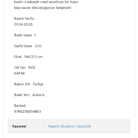
kadın iradesiyle nasıl sarsılmaz bir hayır
köprüsüne dönüştüğünün belgesidir.
Basım Tarihi :
01.04.2026
Baskı Sayısı : 1
Sayfa Sayısı : 220
Ebat :
16x23,5 cm
Cilt Tipi :
İNCE
KAPAK
Basım Dili :
Türkçe
Baskı Yeri :
Ankara
Barkod :
9786258656893
Yayınevi
Pegem Akademi Yayıncılık