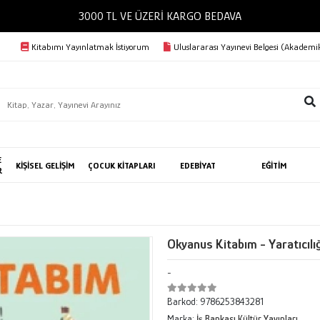
3000 TL VE ÜZERİ KARGO BEDAVA
Kitabımı Yayınlatmak İstiyorum
Uluslararası Yayınevi Belgesi (Akademik
E
KİŞİSEL GELİŞİM
ÇOCUK KİTAPLARI
EDEBİYAT
EĞİTİM
R
Okyanus Kitabım - Yaratıcılı
-
Barkod:
9786253843281
Marka:
İş Bankası Kültür Yayınları