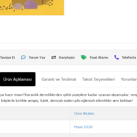
Tavsiye Et
Yorum Yaz
Karşılaştır
Fiyat Alarmı
Telefonla
Ürün Açıklaması
Garanti ve Teslimat
Taksit Seçenekleri
Yorumla
ya hazır mısın?Karanlık derinliklerden ışıltılı yüzeylere kadar uzanan okyanuslar, rengâr
gilerle birlikte yengeç, balık, denizatı süsleri gibi eğlenceli etkinlikler seni bekliyor!
Clare Beaton
Mayıs 2026