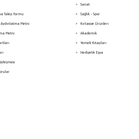
Sanat
a Talep Formu
Sağlık - Spor
sı Aydınlatma Metni
Kırtasiye Ürünleri
ma Metni
Akademik
artları
Yemek Kitapları
arı
Hediyelik Eşya
Sözleşmesi
Sorular
mleri
superKET E-ticaret ve Pazaryeri Entegrasyon Çözümleri