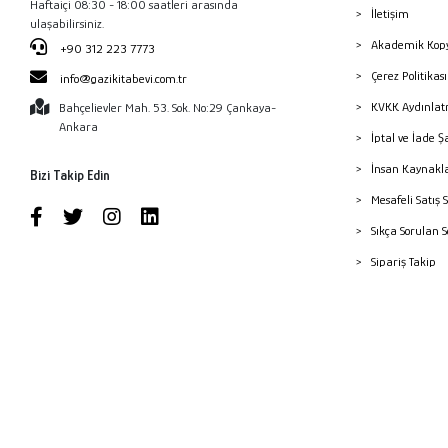
Haftaiçi 08:30 - 18:00 saatleri arasında
İletişim
ulaşabilirsiniz.
Akademik Kopy
+90 312 223 7773
Çerez Politika
info@gazikitabevi.com.tr
KVKK Aydınlat
Bahçelievler Mah. 53. Sok. No:29 Çankaya-
Ankara
İptal ve İade Ş
İnsan Kaynakl
Bizi Takip Edin
Mesafeli Satış 
Sıkça Sorulan 
Sipariş Takip
Havale Bildiri
Yayınevleri