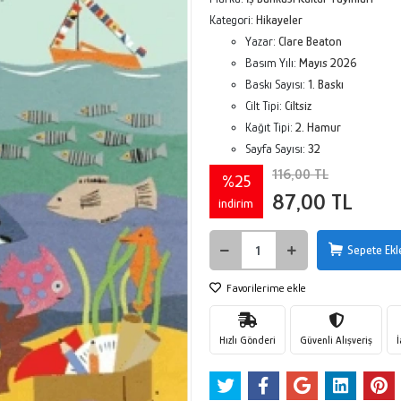
Kategori:
Hikayeler
Yazar:
Clare Beaton
Basım Yılı:
Mayıs 2026
Baskı Sayısı:
1. Baskı
Cilt Tipi:
Ciltsiz
Kağıt Tipi:
2. Hamur
Sayfa Sayısı:
32
116,00 TL
%25
87,00 TL
indirim
Sepete Ekl
Favorilerime ekle
Hızlı Gönderi
Güvenli Alışveriş