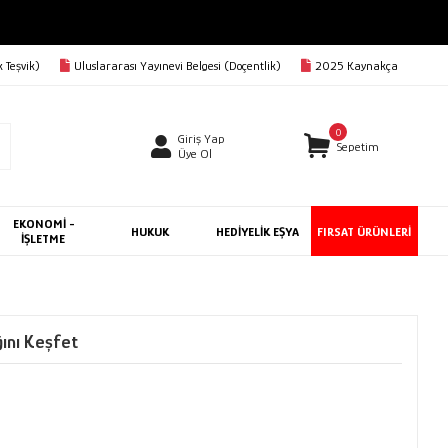
 Teşvik)
Uluslararası Yayınevi Belgesi (Doçentlik)
2025 Kaynakça
0
Giriş Yap
Sepetim
Üye Ol
EKONOMİ -
HUKUK
HEDİYELİK EŞYA
FIRSAT ÜRÜNLERİ
İŞLETME
ğını Keşfet