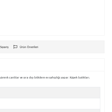
 Sipariş
Ürün Önerileri
r
enk canlılar ve sıra dışı bitkilere ev sahipliği yapar. Köpek balıkları,