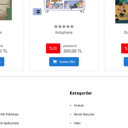
im
Kütüphane
Bi
TL
250,00 TL
%20
%
0 TL
200,00 TL
e
Sepete Ekle
Kategoriler
Hukuk
nlik Politikası
Genel Konular
lik Sözleşmesi
Hobi