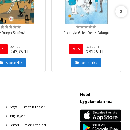
z Dünya Sınıfıyız!
Postayla Gelen Deniz Kabuğu
325,00 TL
375,00 TL
25
%25
243,75 TL
281,25 TL
Sepete Ekle
Sepete Ekle
Mobil
Uygulamalarımız
Sosyal Bilimler Kitapları
Bilgisayar
Temel Bilimler Kitapları