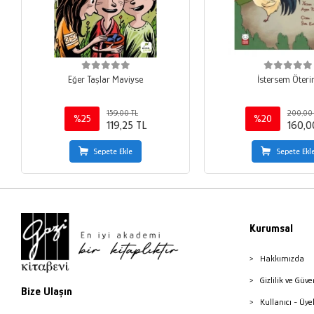
Eğer Taşlar Maviyse
İstersem Öter
159,00 TL
200,00 
%25
%20
119,25 TL
160,0
Sepete Ekle
Sepete Ekl
Kurumsal
Hakkımızda
Gizlilik ve Güve
Bize Ulaşın
Kullanıcı - Üye