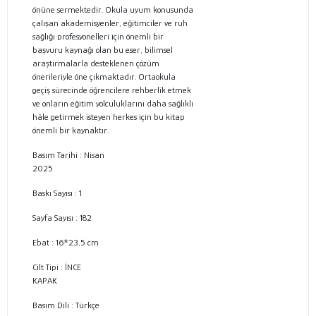
önüne sermektedir. Okula uyum konusunda
çalışan akademisyenler, eğitimciler ve ruh
sağlığı profesyonelleri için önemli bir
başvuru kaynağı olan bu eser, bilimsel
araştırmalarla desteklenen çözüm
önerileriyle öne çıkmaktadır. Ortaokula
geçiş sürecinde öğrencilere rehberlik etmek
ve onların eğitim yolculuklarını daha sağlıklı
hâle getirmek isteyen herkes için bu kitap
önemli bir kaynaktır.
Basım Tarihi : Nisan
2025
Baskı Sayısı :
1
Sayfa Sayısı :
182
Ebat :
16*23,5 cm
Cilt Tipi :
İNCE
KAPAK
Basım Dili :
Türkçe