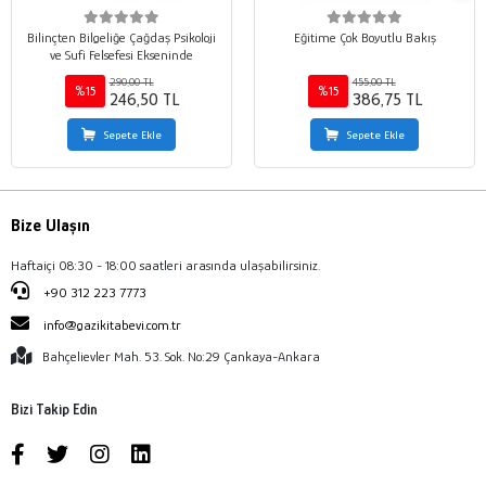
Bilinçten Bilgeliğe Çağdaş Psikoloji
Eğitime Çok Boyutlu Bakış
ve Sufi Felsefesi Ekseninde
290,00 TL
455,00 TL
%15
%15
246,50 TL
386,75 TL
Sepete Ekle
Sepete Ekle
Bize Ulaşın
Haftaiçi 08:30 - 18:00 saatleri arasında ulaşabilirsiniz.
+90 312 223 7773
info@gazikitabevi.com.tr
Bahçelievler Mah. 53. Sok. No:29 Çankaya-Ankara
Bizi Takip Edin