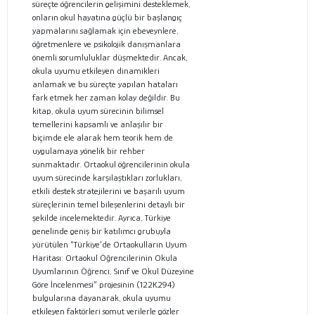
süreçte öğrencilerin gelişimini desteklemek,
onların okul hayatına güçlü bir başlangıç
yapmalarını sağlamak için ebeveynlere,
öğretmenlere ve psikolojik danışmanlara
önemli sorumluluklar düşmektedir. Ancak,
okula uyumu etkileyen dinamikleri
anlamak ve bu süreçte yapılan hataları
fark etmek her zaman kolay değildir. Bu
kitap, okula uyum sürecinin bilimsel
temellerini kapsamlı ve anlaşılır bir
biçimde ele alarak hem teorik hem de
uygulamaya yönelik bir rehber
sunmaktadır. Ortaokul öğrencilerinin okula
uyum sürecinde karşılaştıkları zorlukları,
etkili destek stratejilerini ve başarılı uyum
süreçlerinin temel bileşenlerini detaylı bir
şekilde incelemektedir. Ayrıca, Türkiye
genelinde geniş bir katılımcı grubuyla
yürütülen “Türkiye’de Ortaokulların Uyum
Haritası: Ortaokul Öğrencilerinin Okula
Uyumlarının Öğrenci, Sınıf ve Okul Düzeyine
Göre İncelenmesi” projesinin (122K294)
bulgularına dayanarak, okula uyumu
etkileyen faktörleri somut verilerle gözler