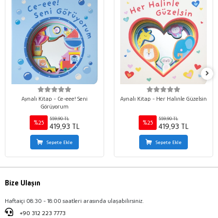
Aynalı Kitap - Ce-eee! Seni
Aynalı Kitap - Her Halinle Güzelsin
Görüyorum
559,90 TL
559,90 TL
%25
%25
419,93 TL
419,93 TL
Sepete Ekle
Sepete Ekle
Bize Ulaşın
Haftaiçi 08:30 - 18:00 saatleri arasında ulaşabilirsiniz.
+90 312 223 7773