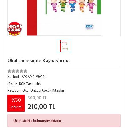
Okul Öncesinde Kaynaştırma
Barkod:
9789754996142
Marka:
Kök Yayıncılık
Kategori:
Okul Öncesi Çocuk Kitapları
300,00 TL
%30
210,00 TL
indirim
Ürün stokta bulunmamaktadır.