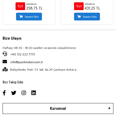
345,00 TL
575,00 TL
%25
%25
258,75 TL
431,25 TL
Sepete Ekle
Sepete Ekle
Bize Ulaşın
Haftaiçi 08:30 - 18:00 saatleri arasında ulaşabilirsiniz.
+90 312 223 7773
info@gazikitabevi.com.tr
Bahçelievler Mah. 53. Sok. No:29 Çankaya-Ankara
Bizi Takip Edin
Kurumsal