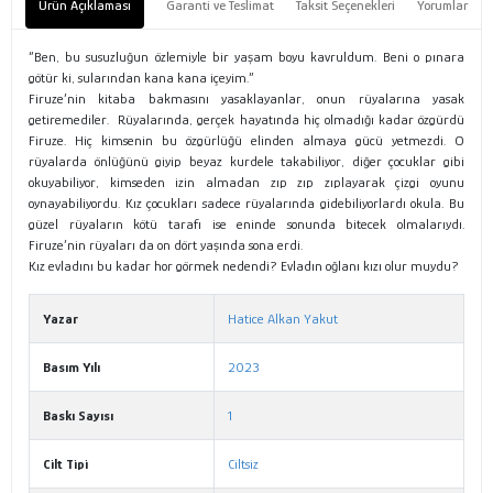
Ürün Açıklaması
Garanti ve Teslimat
Taksit Seçenekleri
Yorumlar
“Ben, bu susuzluğun özlemiyle bir yaşam boyu kavruldum. Beni o pınara
götür ki, sularından kana kana içeyim.”
Firuze’nin kitaba bakmasını yasaklayanlar, onun rüyalarına yasak
getiremediler. Rüyalarında, gerçek hayatında hiç olmadığı kadar özgürdü
Firuze. Hiç kimsenin bu özgürlüğü elinden almaya gücü yetmezdi. O
rüyalarda önlüğünü giyip beyaz kurdele takabiliyor, diğer çocuklar gibi
okuyabiliyor, kimseden izin almadan zıp zıp zıplayarak çizgi oyunu
oynayabiliyordu. Kız çocukları sadece rüyalarında gidebiliyorlardı okula. Bu
güzel rüyaların kötü tarafı ise eninde sonunda bitecek olmalarıydı.
Firuze’nin rüyaları da on dört yaşında sona erdi.
Kız evladını bu kadar hor görmek nedendi? Evladın oğlanı kızı olur muydu?
Yazar
Hatice Alkan Yakut
Basım Yılı
2023
Baskı Sayısı
1
Cilt Tipi
Ciltsiz