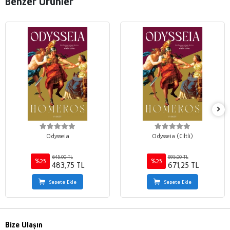
Benzer Ürünler
Odysseia
Odysseia (Ciltli)
645,00 TL
895,00 TL
%25
%25
483,75 TL
671,25 TL
Sepete Ekle
Sepete Ekle
Bize Ulaşın