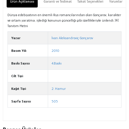
Ürün Açıklaması
Garanti ve Teslimat
Taksit Seçenekleri
Yorumlar
Dünya edebiyatının en önemli Rus romancılarından olan Gonçarov, karakter
ve ortam yaratma, işlediği konunun güncelliği gibi özellikleriyle ünlendi. ￼
Tanıtım Metni
Yazar
İvan Aleksandroviç Gonçarov
Basım Yılı
2010
Baskı Sayısı
4.Baskı
Cilt Tipi
Kağıt Tipi
2. Hamur
Sayfa Sayısı
505