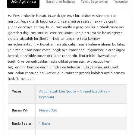
Ürün Açıklaması
Garanti ve Teslimat
Taksit Seçenekleri
Yorumlar
Hz. Peygamber’in hayatı, insanlık için eşsiz bir rehber ve sönmeyen bir
nurdur. Ancak tarih boyunca onun şahsiyeti ve risâleti hakkında çeşitli
şüpheler ortaya atılmış, bu durum özellikle genç nesillerin zihinlerinde soru
işaretleri doğurmuştur. Bu eser, söz konusu iddiaları ilmî bir bakış açısıyla
ele alarak sahih bir Sîretü’n-Nebî anlayışını ortaya koymayı
amaçlamaktadır.İki büyük âlimin titiz çalışmasıyla kaleme alınan bu kitap,
yalnızca bir savunma metni değil; aynı zamanda Peygamber’in örnekliğini
berrak bir şekilde sunan güçlü bir rehberdir. İlmi üslubu, kaynaklara
bağlılığı ve dengeli yaklaşımıyla dikkat çeken eser, okuyucuyu hem
bilgilendirir hem de derin bir idrakle buluşturur.Bu çalışma, nübüvvet
nurundan yansıyan hakikatleri günümüze taşıyarak kalpleri aydınlatmayı
hedeflemektedir.
Yazar
Abdulfettâh Ebû Gudde - Ahmed İzzeddin el-
Beyânûnî
Basım Yılı
Mayıs 2026
Baskı Sayısı
1. Baskı