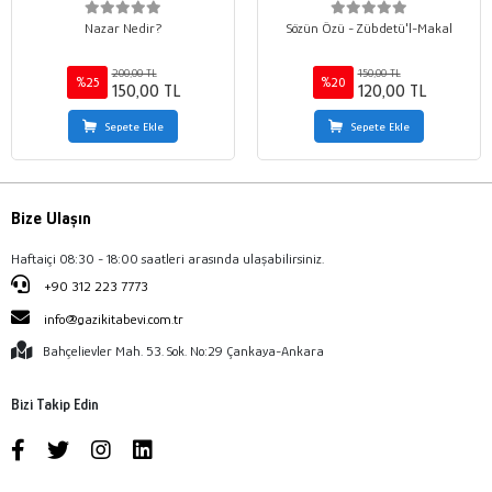
Nazar Nedir?
Sözün Özü - Zübdetü'l-Makal
200,00 TL
150,00 TL
%25
%20
150,00 TL
120,00 TL
Sepete Ekle
Sepete Ekle
Bize Ulaşın
Haftaiçi 08:30 - 18:00 saatleri arasında ulaşabilirsiniz.
+90 312 223 7773
info@gazikitabevi.com.tr
Bahçelievler Mah. 53. Sok. No:29 Çankaya-Ankara
Bizi Takip Edin