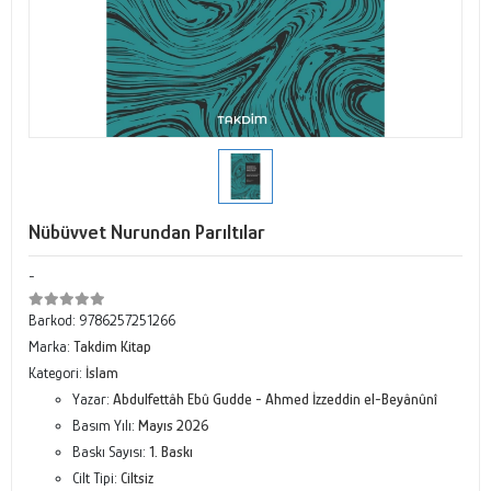
Nübüvvet Nurundan Parıltılar
-
Barkod:
9786257251266
Marka:
Takdim Kitap
Kategori:
İslam
Yazar:
Abdulfettâh Ebû Gudde - Ahmed İzzeddin el-Beyânûnî
Basım Yılı:
Mayıs 2026
Baskı Sayısı:
1. Baskı
Cilt Tipi:
Ciltsiz