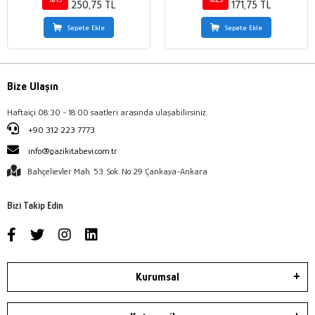
250,75 TL
171,75 TL
Sepete Ekle
Sepete Ekle
Bize Ulaşın
Haftaiçi 08:30 - 18:00 saatleri arasında ulaşabilirsiniz.
+90 312 223 7773
info@gazikitabevi.com.tr
Bahçelievler Mah. 53. Sok. No:29 Çankaya-Ankara
Bizi Takip Edin
Kurumsal