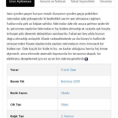
Ürün Açıklaması
Garanti ve Teslimat
Taksit Seçenekleri
Yorumlar
Sisin içinden geçen kurşun misali dünyanın içinden geçip gidebilen
nötrinolar öyle çekingendir ki keşfedileli yarım asır olmasına rağmen,
haklarında pek az bilgiye sahibiz. Nötrinolar öyle ele avuca gelmez şeylerdir
ki, görünmez sayılırlar.Nötrinoların hiç kütlesi olmadığı ve uzayda ışık hızıyla,
tirbuşon gibi dönerek dolaştıkları sanılıyordu. Fakat son beş yılda bunun
doğru olmadığı anlaşıldı. Klasik radyoaktiviteyle ya da Güneş'in kalbinde
cereyan eden füzyon olaylarında yayılan nötrinoların mini minnacık bir
kütlesi var. Öyle küçük bir kütle ki bu, ne kadar olduğunu henüz hiç kimse
ölçemedi, ama elimizde atomaltı boyutunda bir terazimiz olsaydı, bir
elektronu dengelemek için en az on bin nötrino gerekirdi.
Tanıtım Metni
Yazar
Frank Close
Basım Yılı
Temmuz 2015
Baskı Sayısı
1.Baskı
Cilt Tipi
Ciltsiz
Kağıt Tipi
2. Hamur