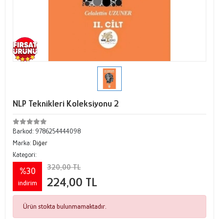
NLP Teknikleri Koleksiyonu 2
Barkod:
9786254444098
Marka:
Diğer
Kategori:
320,00 TL
%30
224,00 TL
indirim
Ürün stokta bulunmamaktadır.