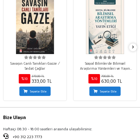
Savaşın Canlı Tanıkları Gazze /
Sosyal Bilimlerde Bilimsel
Sedat Çağlar
Araştırma Yöntemleri ve Yayın
Etiği / Mehmet Marangoz
370,00 TL
700,00 TL
%10
%10
333,00 TL
630,00 TL
Sepete Ekle
Sepete Ekle
Bize Ulaşın
Haftaiçi 08:30 - 18:00 saatleri arasında ulaşabilirsiniz.
+90 312 223 7773