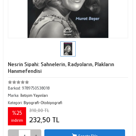
Nesrin Sipahi: Sahnelerin, Radyoların, Plakların
Hanımefendisi
Barkod:
9789750538018
Marka:
İletişim Yayınları
Kategori:
Biyografi-Otobiyografi
310,00 TL
%25
232,50 TL
indirim