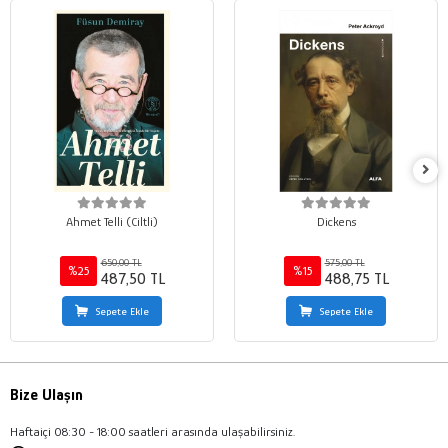
Ahmet Telli (Ciltli)
Dickens
650,00 TL
575,00 TL
%25
%15
487,50 TL
488,75 TL
Sepete Ekle
Sepete Ekle
Bize Ulaşın
Haftaiçi 08:30 - 18:00 saatleri arasında ulaşabilirsiniz.