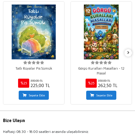
Tatlı Rüyalar Pis Sümük
Görgü Kuralları Masalları - 12
Masal
300,00 TL
350,00 TL
%25
%25
225,00 TL
262,50 TL
Sepete Ekle
Sepete Ekle
Bize Ulaşın
Haftaiçi 08:30 - 18:00 saatleri arasında ulaşabilirsiniz.