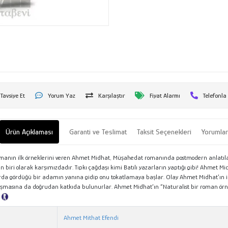
Tavsiye Et
Yorum Yaz
Karşılaştır
Fiyat Alarmı
Telefonla
Ürün Açıklaması
Garanti ve Teslimat
Taksit Seçenekleri
Yorumla
öy romanın ilk örneklerini veren Ahmet Midhat, Müşahedat romanında postmodern anlatıl
biri olarak karşımızdadır. Tıpkı çağdaşı kimi Batılı yazarların yaptığı gibi! Ahmet M
vapurda gördüğü bir adamın yanına gidip onu tokatlamaya başlar. Olay Ahmet Midhat’ın 
asına da doğrudan katkıda bulunurlar. Ahmet Midhat’ın “Naturalist bir roman örneği”
”
Tanıtım Metni
Ahmet Mithat Efendi