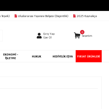
 Teşvik)
Uluslararası Yayınevi Belgesi (Doçentlik)
2025 Kaynakça
0
Giriş Yap
Sepetim
Üye Ol
EKONOMİ -
HUKUK
HEDİYELİK EŞYA
FIRSAT ÜRÜNLERİ
İŞLETME