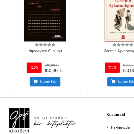
Nijinsky’nin Günlüğü
Gecenin Aykaranlı
240,00 TL
150,00 
%25
%20
180,00 TL
120,0
Sepete Ekle
Sepete Ekl
Kurumsal
Hakkımızda