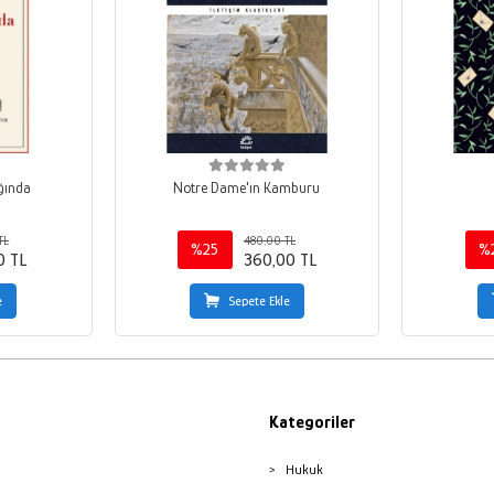
ğında
Notre Dame'ın Kamburu
TL
480,00 TL
%25
%
0 TL
360,00 TL
e
Sepete Ekle
Kategoriler
Hukuk