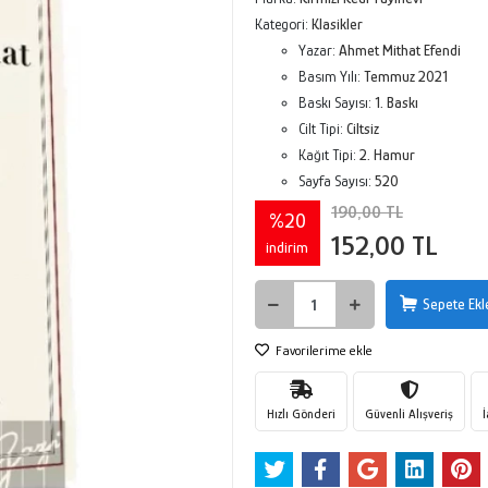
Kategori:
Klasikler
Yazar:
Ahmet Mithat Efendi
Basım Yılı:
Temmuz 2021
Baskı Sayısı:
1. Baskı
Cilt Tipi:
Ciltsiz
Kağıt Tipi:
2. Hamur
Sayfa Sayısı:
520
190,00 TL
%20
152,00 TL
indirim
Sepete Ekl
Favorilerime ekle
Hızlı Gönderi
Güvenli Alışveriş