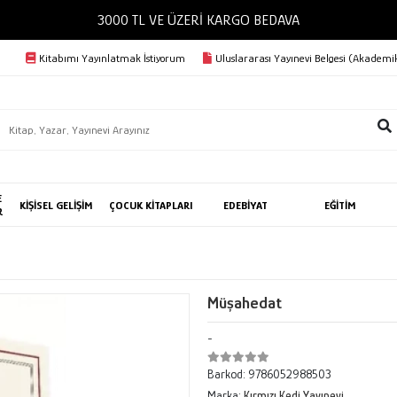
3000 TL VE ÜZERİ KARGO BEDAVA
Kitabımı Yayınlatmak İstiyorum
Uluslararası Yayınevi Belgesi (Akademik
E
KİŞİSEL GELİŞİM
ÇOCUK KİTAPLARI
EDEBİYAT
EĞİTİM
R
Müşahedat
-
Barkod:
9786052988503
Marka:
Kırmızı Kedi Yayınevi