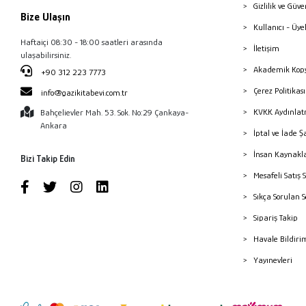
Gizlilik ve Güve
Bize Ulaşın
Kullanıcı - Üye
Haftaiçi 08:30 - 18:00 saatleri arasında
İletişim
ulaşabilirsiniz.
Akademik Kopy
+90 312 223 7773
Çerez Politika
info@gazikitabevi.com.tr
KVKK Aydınlat
Bahçelievler Mah. 53. Sok. No:29 Çankaya-
Ankara
İptal ve İade Ş
İnsan Kaynakl
Bizi Takip Edin
Mesafeli Satış 
Sıkça Sorulan 
Sipariş Takip
Havale Bildiri
Yayınevleri