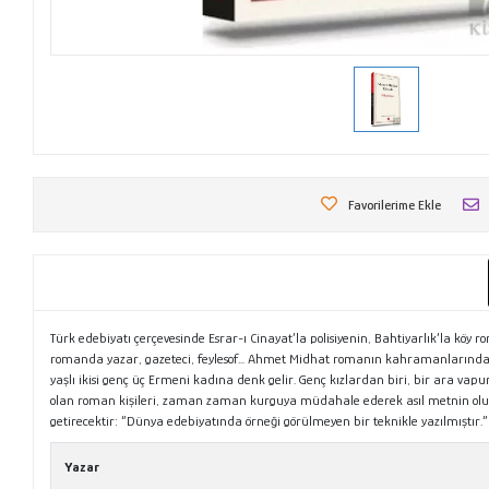
Favorilerime Ekle
Türk edebiyatı çerçevesinde Esrar-ı Cinayat’la polisiyenin, Bahtiyarlık’la k
romanda yazar, gazeteci, feylesof... Ahmet Midhat romanın kahramanlarından 
yaşlı ikisi genç üç Ermeni kadına denk gelir. Genç kızlardan biri, bir ara 
olan roman kişileri, zaman zaman kurguya müdahale ederek asıl metnin oluşm
getirecektir: “Dünya edebiyatında örneği görülmeyen bir teknikle yazılmıştır.
Yazar