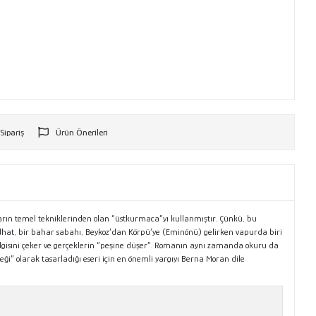
 Sipariş
Ürün Önerileri
r
arın temel tekniklerinden olan “üstkurmaca”yı kullanmıştır. Çünkü, bu
idhat, bir bahar sabahı, Beykoz’dan Körpü’ye (Eminönü) gelirken vapurda biri
ilgisini çeker ve gerçeklerin “peşine düşer”. Romanın aynı zamanda okuru da
 olarak tasarladığı eseri için en önemli yargıyı Berna Moran dile