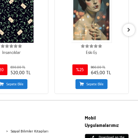
İnsancıklar
Eski Eş
650,00 TL
860,00 TL
20
%25
520,00 TL
645,00 TL
Sepete Ekle
Sepete Ekle
Mobil
Uygulamalarımız
Sosyal Bilimler Kitapları