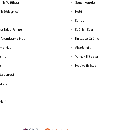
nlik Politikası
Genel Konular
lik Sözleşmesi
Hobi
Sanat
a Talep Formu
Sağlık - Spor
sı Aydınlatma Metni
Kırtasiye Ürünleri
ma Metni
Akademik
artları
Yemek Kitapları
arı
Hediyelik Eşya
Sözleşmesi
Sorular
mleri