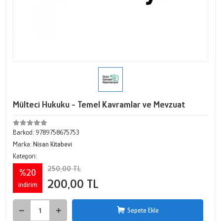
Mülteci Hukuku - Temel Kavramlar ve Mevzuat
Barkod:
9789758675753
Marka:
Nisan Kitabevi
Kategori:
250,00 TL
%20
200,00 TL
indirim
Sepete Ekle