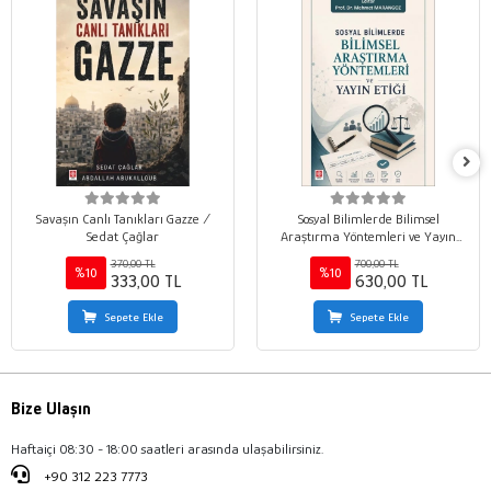
Savaşın Canlı Tanıkları Gazze /
Sosyal Bilimlerde Bilimsel
Sedat Çağlar
Araştırma Yöntemleri ve Yayın
Etiği / Mehmet Marangoz
370,00 TL
700,00 TL
%10
%10
333,00 TL
630,00 TL
Sepete Ekle
Sepete Ekle
Bize Ulaşın
Haftaiçi 08:30 - 18:00 saatleri arasında ulaşabilirsiniz.
+90 312 223 7773