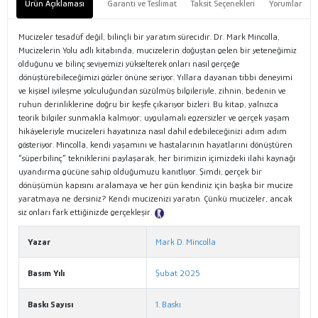
Ürün Açıklaması
Garanti ve Teslimat
Taksit Seçenekleri
Yorumlar
Mucizeler tesadüf değil, bilinçli bir yaratım sürecidir. Dr. Mark Mincolla,
Mucizelerin Yolu adlı kitabında, mucizelerin doğuştan gelen bir yeteneğimiz
olduğunu ve bilinç seviyemizi yükselterek onları nasıl gerçeğe
dönüştürebileceğimizi gözler önüne seriyor. Yıllara dayanan tıbbi deneyimi
ve kişisel iyileşme yolculuğundan süzülmüş bilgileriyle, zihnin, bedenin ve
ruhun derinliklerine doğru bir keşfe çıkarıyor bizleri. Bu kitap, yalnızca
teorik bilgiler sunmakla kalmıyor; uygulamalı egzersizler ve gerçek yaşam
hikâyeleriyle mucizeleri hayatınıza nasıl dahil edebileceğinizi adım adım
gösteriyor. Mincolla, kendi yaşamını ve hastalarının hayatlarını dönüştüren
“süperbilinç” tekniklerini paylaşarak, her birimizin içimizdeki ilahi kaynağı
uyandırma gücüne sahip olduğumuzu kanıtlıyor. Şimdi, gerçek bir
dönüşümün kapısını aralamaya ve her gün kendiniz için başka bir mucize
yaratmaya ne dersiniz? Kendi mucizenizi yaratın. Çünkü mucizeler, ancak
siz onları fark ettiğinizde gerçekleşir.
Tanıtım Metni
Yazar
Mark D. Mincolla
Basım Yılı
Şubat 2025
Baskı Sayısı
1. Baskı