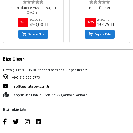
Mülki İdarede Vizyon - Başarı
Mikro İfadeler
Öyküleri
600,00 TL
245,00 TL
%25
%25
450,00 TL
183,75 TL
Sepete Ekle
Sepete Ekle
Bize Ulaşın
Haftaiçi 08:30 - 18:00 saatleri arasında ulaşabilirsiniz.
+90 312 223 7773
info@gazikitabevi.com.tr
Bahçelievler Mah. 53. Sok. No:29 Çankaya-Ankara
Bizi Takip Edin