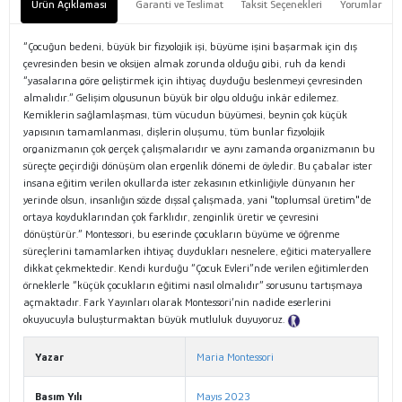
Ürün Açıklaması
Garanti ve Teslimat
Taksit Seçenekleri
Yorumlar
“Çocuğun bedeni, büyük bir fizyolojik işi, büyüme işini başarmak için dış
çevresinden besin ve oksijen almak zorunda olduğu gibi, ruh da kendi
“yasalarına göre geliştirmek için ihtiyaç duyduğu beslenmeyi çevresinden
almalıdır.” Gelişim olgusunun büyük bir olgu olduğu inkâr edilemez.
Kemiklerin sağlamlaşması, tüm vücudun büyümesi, beynin çok küçük
yapısının tamamlanması, dişlerin oluşumu, tüm bunlar fizyolojik
organizmanın çok gerçek çalışmalarıdır ve aynı zamanda organizmanın bu
süreçte geçirdiği dönüşüm olan ergenlik dönemi de öyledir. Bu çabalar ister
insana eğitim verilen okullarda ister zekasının etkinliğiyle dünyanın her
yerinde olsun, insanlığın sözde dışsal çalışmada, yani "toplumsal üretim"de
ortaya koyduklarından çok farklıdır, zenginlik üretir ve çevresini
dönüştürür.” Montessori, bu eserinde çocukların büyüme ve öğrenme
süreçlerini tamamlarken ihtiyaç duydukları nesnelere, eğitici materyallere
dikkat çekmektedir. Kendi kurduğu “Çocuk Evleri”nde verilen eğitimlerden
örneklerle “küçük çocukların eğitimi nasıl olmalıdır” sorusunu tartışmaya
açmaktadır. Fark Yayınları olarak Montessori’nin nadide eserlerini
okuyucuyla buluşturmaktan büyük mutluluk duyuyoruz.
Tanıtım Metni
Yazar
Maria Montessori
Basım Yılı
Mayıs 2023