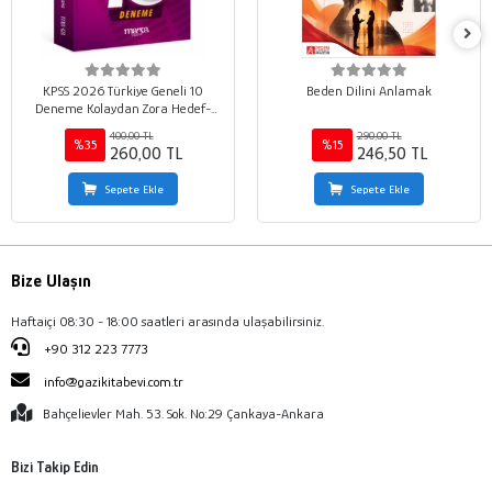
KPSS 2026 Türkiye Geneli 10
Beden Dilini Anlamak
Deneme Kolaydan Zora Hedef-
Süre-Sonuç
400,00 TL
290,00 TL
%35
%15
260,00 TL
246,50 TL
Sepete Ekle
Sepete Ekle
Bize Ulaşın
Haftaiçi 08:30 - 18:00 saatleri arasında ulaşabilirsiniz.
+90 312 223 7773
info@gazikitabevi.com.tr
Bahçelievler Mah. 53. Sok. No:29 Çankaya-Ankara
Bizi Takip Edin