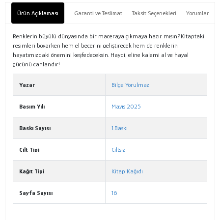
Ürün Açıklaması
Garanti ve Teslimat
Taksit Seçenekleri
Yorumlar
Renklerin büyülü dünyasında bir maceraya çıkmaya hazır mısın?Kitaptaki
resimleri boyarken hem el becerini geliştirecek hem de renklerin
hayatımızdaki önemini keşfedeceksin. Haydi, eline kalemi al ve hayal
gücünü canlandır!
Yazar
Bilge Yorulmaz
Basım Yılı
Mayıs 2025
Baskı Sayısı
1.Baskı
Cilt Tipi
Ciltsiz
Kağıt Tipi
Kitap Kağıdı
Sayfa Sayısı
16