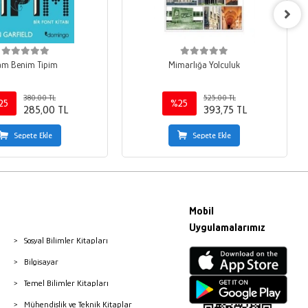
am Benim Tipim
Mimarlığa Yolculuk
380,00 TL
525,00 TL
25
%25
285,00 TL
393,75 TL
Sepete Ekle
Sepete Ekle
Mobil
Uygulamalarımız
Sosyal Bilimler Kitapları
Bilgisayar
Temel Bilimler Kitapları
Mühendislik ve Teknik Kitaplar