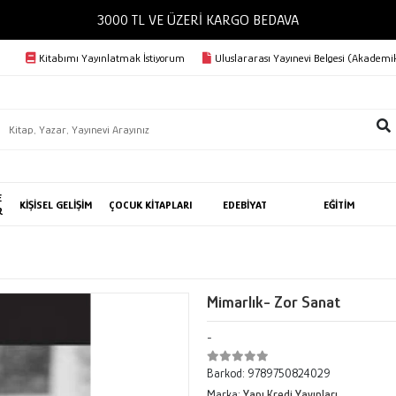
3000 TL VE ÜZERİ KARGO BEDAVA
Kitabımı Yayınlatmak İstiyorum
Uluslararası Yayınevi Belgesi (Akademik
E
KİŞİSEL GELİŞİM
ÇOCUK KİTAPLARI
EDEBİYAT
EĞİTİM
R
Mimarlık- Zor Sanat
-
Barkod:
9789750824029
Marka:
Yapı Kredi Yayınları