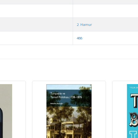
2. Hamur
488