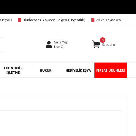
 Teşvik)
Uluslararası Yayınevi Belgesi (Doçentlik)
2025 Kaynakça
0
Giriş Yap
Sepetim
Üye Ol
EKONOMİ -
HUKUK
HEDİYELİK EŞYA
FIRSAT ÜRÜNLERİ
İŞLETME