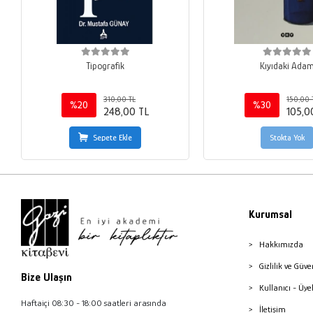
Tipografik
Kıyıdaki Ada
310,00 TL
150,00 
%20
%30
248,00 TL
105,0
Sepete Ekle
Stokta Yok
Kurumsal
Hakkımızda
Gizlilik ve Güve
Bize Ulaşın
Kullanıcı - Üye
Haftaiçi 08:30 - 18:00 saatleri arasında
İletişim