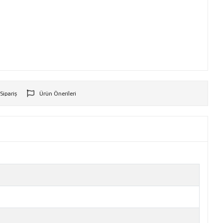
 Sipariş
Ürün Önerileri
r