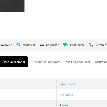
Tavsiye Et
Yorum Yaz
Karşılaştır
Fiyat Alarmı
Telefonla
Ürün Açıklaması
Garanti ve Teslimat
Taksit Seçenekleri
Yorumla
Doğan Tekeli
Mart 2022
4.Baskı