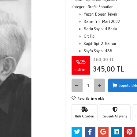
Kategori:
Grafik Sanatlar
Yazar:
Doğan Tekeli
Basım Yılı:
Mart 2022
Baskı Sayısı:
4.Baskı
Cilt Tipi:
Kağıt Tipi:
2. Hamur
Sayfa Sayısı:
488
460,00 TL
%25
345,00 TL
indirim
Sepete Ekl
Favorilerime ekle
Hızlı Gönderi
Güvenli Alışveriş