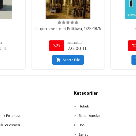
m
Turquerie ve Temsil Politikası, 1728-1876
T
TL
300,00 TL
%25
%
0 TL
225,00 TL
Sepete Ekle
Kategoriler
Hukuk
nlik Politikası
Genel Konular
lik Sözleşmesi
Hobi
Sanat