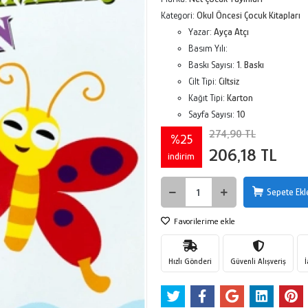
Kategori:
Okul Öncesi Çocuk Kitapları
Yazar:
Ayça Atçı
Basım Yılı:
Baskı Sayısı:
1. Baskı
Cilt Tipi:
Ciltsiz
Kağıt Tipi:
Karton
Sayfa Sayısı:
10
274,90 TL
%25
206,18 TL
indirim
Sepete Ekl
Favorilerime ekle
Hızlı Gönderi
Güvenli Alışveriş