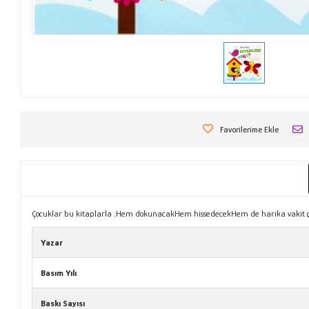
Favorilerime Ekle
Çocuklar bu kitaplarla ;Hem dokunacakHem hissedecekHem de harika vakit g
Yazar
Basım Yılı
Baskı Sayısı