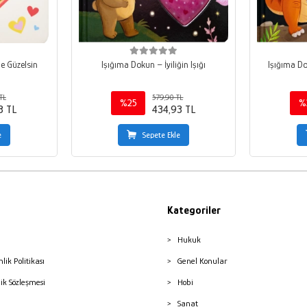
le Güzelsin
Işığıma Dokun – İyiliğin Işığı
Işığıma D
TL
579,90 TL
%25
%
3 TL
434,93 TL
e
Sepete Ekle
Kategoriler
Hukuk
nlik Politikası
Genel Konular
lik Sözleşmesi
Hobi
Sanat