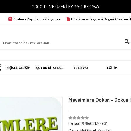
3000 TL VE ÜZERİ KARGO BEDAVA
Kitabımı Yayınlatmak İstiyorum
Uluslararası Yayınevi Belgesi (Akademik
E
KİŞİSEL GELİŞİM
ÇOCUK KİTAPLARI
EDEBİYAT
EĞİTİM
R
Mevsimlere Dokun - Dokun 
-
Barkod:
9786051244631
Marka:
Net Çocuk Yayınları