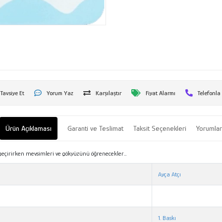
Tavsiye Et
Yorum Yaz
Karşılaştır
Fiyat Alarmı
Telefonla
Ürün Açıklaması
Garanti ve Teslimat
Taksit Seçenekleri
Yorumla
eçirirken mevsimleri ve gökyüzünü öğrenecekler…
Ayça Atçı
1. Baskı