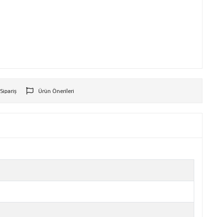
 Sipariş
Ürün Önerileri
r