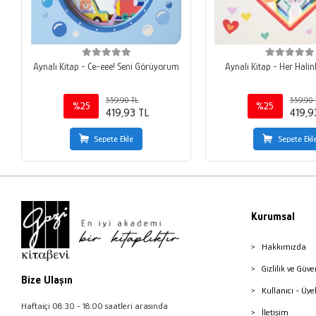
Aynalı Kitap - Ce-eee! Seni Görüyorum
Aynalı Kitap - Her Halin
559,90 TL
559,90 
%25
%25
419,93 TL
419,9
Sepete Ekle
Sepete Ekl
Kurumsal
Hakkımızda
Gizlilik ve Güve
Bize Ulaşın
Kullanıcı - Üye
Haftaiçi 08:30 - 18:00 saatleri arasında
İletişim