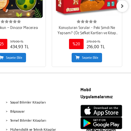
okun – Dinozor Macerası
Konuşturan Sorular - Peki Şimdi Ne
Yapsam? (Öz Şefkat Kartları ve Kitap
Seti) (Ciltli)
579,90 TL
270,00 TL
25
%20
434,93 TL
216,00 TL
Sepete Ekle
Sepete Ekle
Mobil
Uygulamalarımız
Sosyal Bilimler Kitapları
Bilgisayar
Temel Bilimler Kitapları
Mühendislik ve Teknik Kitaplar