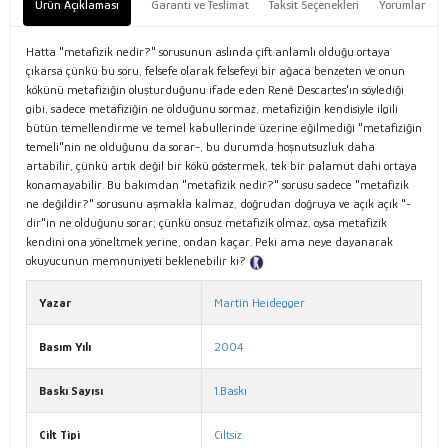
Ürün Açıklaması
Garanti ve Teslimat
Taksit Seçenekleri
Yorumlar
Hatta "metafizik nedir?" sorusunun aslında çift anlamlı olduğu ortaya
çıkarsa çünkü bu soru, felsefe olarak felsefeyi bir ağaca benzeten ve onun
kökünü metafiziğin oluşturduğunu ifade eden René Descartes'ın söylediği
gibi, sadece metafiziğin ne olduğunu sormaz, metafiziğin kendisiyle ilgili
bütün temellendirme ve temel kabullerinde üzerine eğilmediği "metafiziğin
temeli"nin ne olduğunu da sorar-, bu durumda hoşnutsuzluk daha
artabilir, çünkü artık değil bir kökü göstermek, tek bir palamut dahi ortaya
konamayabilir. Bu bakımdan "metafizik nedir?" sorusu sadece "metafizik
ne değildir?" sorusunu aşmakla kalmaz, doğrudan doğruya ve açık açık "-
dir"in ne olduğunu sorar; çünkü onsuz metafizik olmaz, oysa metafizik
kendini ona yöneltmek yerine, ondan kaçar. Peki ama neye dayanarak
okuyucunun memnuniyeti beklenebilir ki?
Tanıtım Metni
Yazar
Martin Heidegger
Basım Yılı
2004
Baskı Sayısı
1.Baskı
Cilt Tipi
Ciltsiz