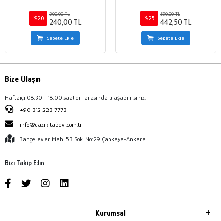
300,00 TL
590,00 TL
%20
%25
240,00 TL
442,50 TL
Sepete Ekle
Sepete Ekle
Bize Ulaşın
Haftaiçi 08:30 - 18:00 saatleri arasında ulaşabilirsiniz.
+90 312 223 7773
info@gazikitabevi.com.tr
Bahçelievler Mah. 53. Sok. No:29 Çankaya-Ankara
Bizi Takip Edin
Kurumsal