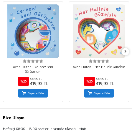
Aynalı Kitap - Ce-eee! Seni
Aynalı Kitap - Her Halinle Güzelsin
Görüyorum
559,90 TL
559,90 TL
%25
%25
419,93 TL
419,93 TL
Sepete Ekle
Sepete Ekle
Bize Ulaşın
Haftaiçi 08:30 - 18:00 saatleri arasında ulaşabilirsiniz.