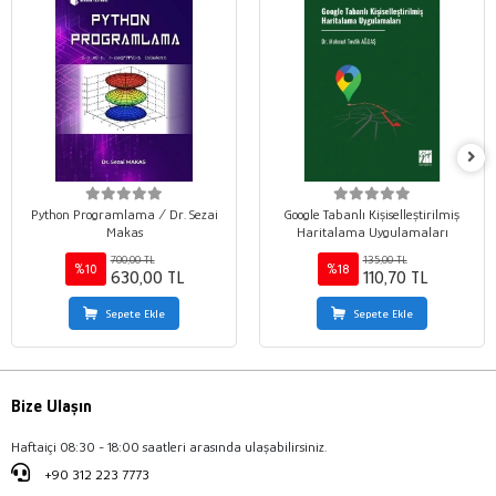
Python Programlama / Dr. Sezai
Google Tabanlı Kişiselleştirilmiş
Makas
Haritalama Uygulamaları
700,00 TL
135,00 TL
%10
%18
630,00 TL
110,70 TL
Sepete Ekle
Sepete Ekle
Bize Ulaşın
Haftaiçi 08:30 - 18:00 saatleri arasında ulaşabilirsiniz.
+90 312 223 7773