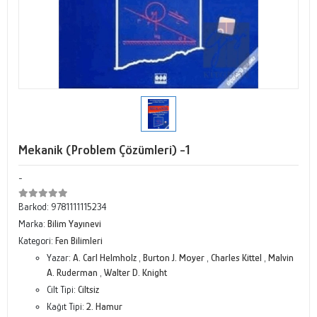
Mekanik (Problem Çözümleri) -1
-
Barkod:
9781111115234
Marka:
Bilim Yayınevi
Kategori:
Fen Bilimleri
Yazar:
A. Carl Helmholz
,
Burton J. Moyer
,
Charles Kittel
,
Malvin
A. Ruderman
,
Walter D. Knight
Cilt Tipi:
Ciltsiz
Kağıt Tipi:
2. Hamur