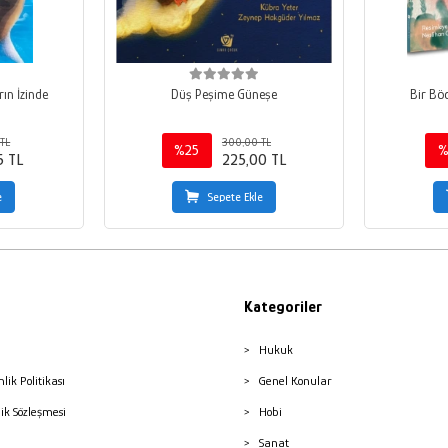
rın İzinde
Düş Peşime Güneşe
Bir Bö
TL
300,00 TL
%25
%
5 TL
225,00 TL
e
Sepete Ekle
Kategoriler
Hukuk
nlik Politikası
Genel Konular
lik Sözleşmesi
Hobi
Sanat