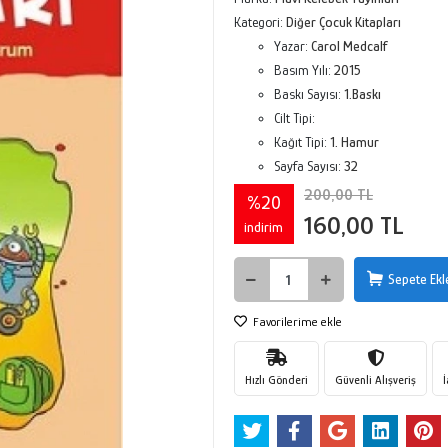
Kategori:
Diğer Çocuk Kitapları
Yazar:
Carol Medcalf
Basım Yılı:
2015
Baskı Sayısı:
1.Baskı
Cilt Tipi:
Kağıt Tipi:
1. Hamur
Sayfa Sayısı:
32
200,00 TL
%20
160,00 TL
indirim
Sepete Ekl
Favorilerime ekle
Hızlı Gönderi
Güvenli Alışveriş