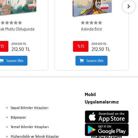
cek Mutlu Olduğunda
Aslında Biriz
250,00 TL
250,00 TL
15
%15
212,50 TL
212,50 TL
Sepete Ekle
Sepete Ekle
Mobil
Uygulamalarımız
Sosyal Bilimler Kitapları
Bilgisayar
Temel Bilimler Kitapları
Mühendislik ve Teknik Kitaplar