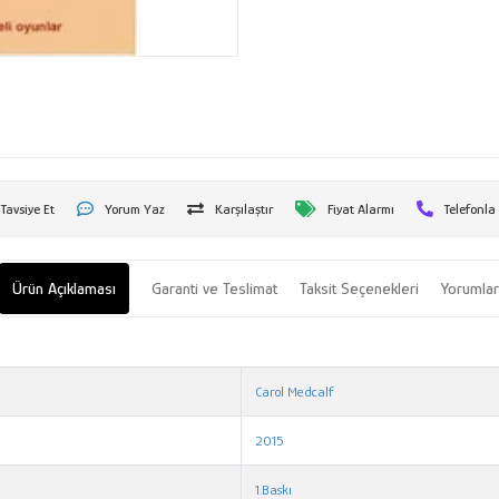
Tavsiye Et
Yorum Yaz
Karşılaştır
Fiyat Alarmı
Telefonla
Ürün Açıklaması
Garanti ve Teslimat
Taksit Seçenekleri
Yorumla
Carol Medcalf
2015
1.Baskı