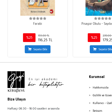
Farabi
Pisagor Okulu - Sayıla
155,00 TL
239,00 
%25
%25
116,25 TL
179,2
Sepete Ekle
Sepete Ekl
Kurumsal
Hakkımızda
Gizlilik ve Güve
Bize Ulaşın
Kullanıcı - Üye
Haftaiçi 08:30 - 18:00 saatleri arasında
İletişim