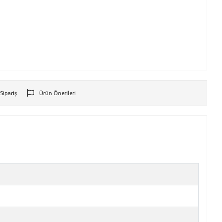
 Sipariş
Ürün Önerileri
r