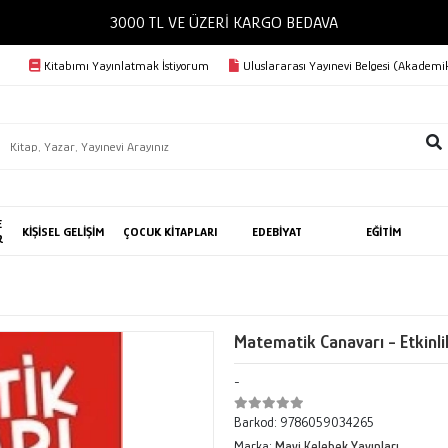
3000 TL VE ÜZERİ KARGO BEDAVA
Kitabımı Yayınlatmak İstiyorum
Uluslararası Yayınevi Belgesi (Akademik
E
KİŞİSEL GELİŞİM
ÇOCUK KİTAPLARI
EDEBİYAT
EĞİTİM
R
Matematik Canavarı - Etkinl
-
Barkod:
9786059034265
Marka:
Mavi Kelebek Yayınları