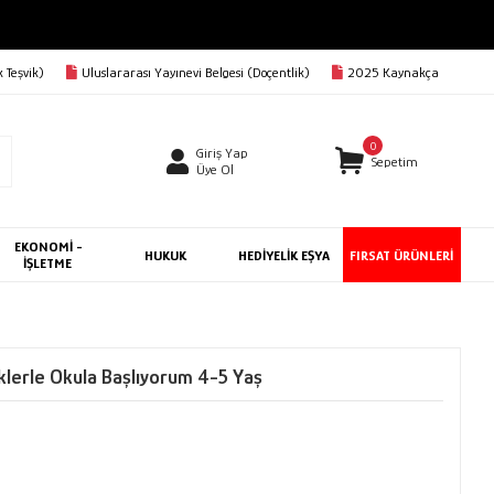
 Teşvik)
Uluslararası Yayınevi Belgesi (Doçentlik)
2025 Kaynakça
0
Giriş Yap
Sepetim
Üye Ol
EKONOMİ -
HUKUK
HEDİYELİK EŞYA
FIRSAT ÜRÜNLERİ
İŞLETME
iklerle Okula Başlıyorum 4-5 Yaş