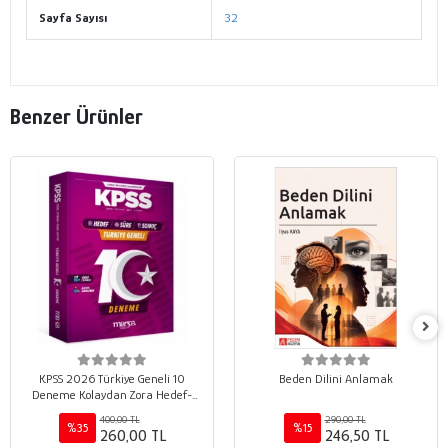
Sayfa Sayısı
32
Benzer Ürünler
KPSS 2026 Türkiye Geneli 10
Beden Dilini Anlamak
Deneme Kolaydan Zora Hedef-
Süre-Sonuç
400,00 TL
290,00 TL
%35
%15
260,00 TL
246,50 TL