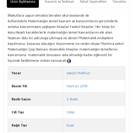
Ürün Açıklaması
Garanti ve Teslimat
Taksit Seçenekleri
Yorumlar
İlkokullara uygun olmakla beraber okul öncesinde de
kullanılabilir.Matematiğin temel kavram ve kazanımlarını görüntülerle
anlatıp kavranmasını sağlayan kitaplar.Fasikül kitaplar. Her kitap bir
konu.Neşeli karakterlerle matematiğin temel kavramlarını ele alan
heyecan dolu bir yolculuğa çıkmaya ne dersin?Matematik endişelere
kapılmana, başarısız olacağını düşünmene mi neden oluyor?Korkma sakın!
Matematiğin Çizgi Romanı dizisindeki kitaplar matematiğin temellerini
kavramana, matematik dünyasını asla olmadığı kadar eğlenceli bir
biçimde keşfetmene imkân tanıyacak.
Tanıtım Metni
Yazar
Joseph Midthun
Basım Yılı
Haziran 2019
Baskı Sayısı
2. Baskı
Cilt Tipi
Ciltsiz
Kağıt Tipi
Kuşe