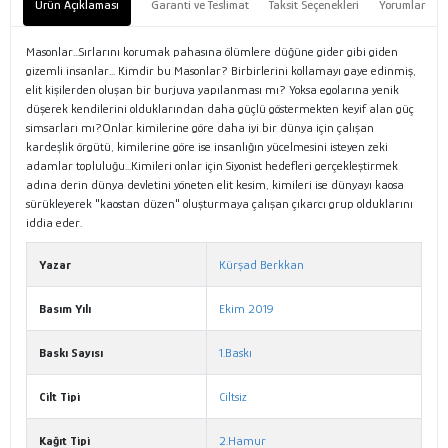
Ürün Açıklaması
Garanti ve Teslimat
Taksit Seçenekleri
Yorumlar
Masonlar...Sırlarını korumak pahasına ölümlere düğüne gider gibi giden
gizemli insanlar... Kimdir bu Masonlar? Birbirlerini kollamayı gaye edinmiş,
elit kişilerden oluşan bir burjuva yapılanması mı? Yoksa egolarına yenik
düşerek kendilerini olduklarından daha güçlü göstermekten keyif alan güç
simsarları mı?Onlar kimilerine göre daha iyi bir dünya için çalışan
kardeşlik örgütü, kimilerine göre ise insanlığın yücelmesini isteyen zeki
adamlar topluluğu...Kimileri onlar için Siyonist hedefleri gerçekleştirmek
adına derin dünya devletini yöneten elit kesim, kimileri ise dünyayı kaosa
sürükleyerek "kaostan düzen" oluşturmaya çalışan çıkarcı grup olduklarını
iddia eder.
Yazar
Kürşad Berkkan
Basım Yılı
Ekim 2019
Baskı Sayısı
1.Baskı
Cilt Tipi
Ciltsiz
Kağıt Tipi
2.Hamur