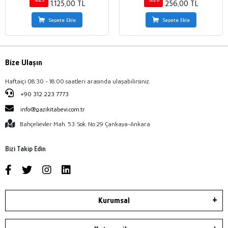
1.125,00 TL
256,00 TL
Sepete Ekle
Sepete Ekle
Bize Ulaşın
Haftaiçi 08:30 - 18:00 saatleri arasında ulaşabilirsiniz.
+90 312 223 7773
info@gazikitabevi.com.tr
Bahçelievler Mah. 53. Sok. No:29 Çankaya-Ankara
Bizi Takip Edin
Kurumsal