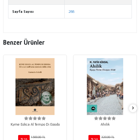
Sayfa Sayısı
288
Benzer Ürünler
Kyme Eolica Al Tempo Di Esiodo
Ahilik
1.500,00 TL
320,00 TL
%25
%20