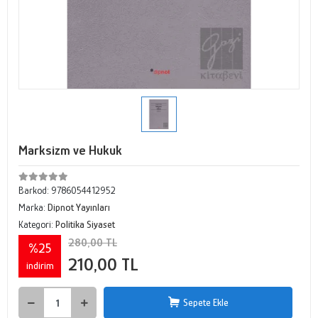
Marksizm ve Hukuk
Barkod:
9786054412952
Marka:
Dipnot Yayınları
Kategori:
Politika Siyaset
280,00 TL
%25
210,00 TL
indirim
Sepete Ekle