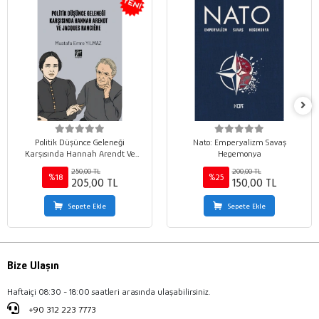
Politik Düşünce Geleneği
Nato: Emperyalizm Savaş
Karşısında Hannah Arendt Ve
Hegemonya
Jacques Rancıère
250,00 TL
200,00 TL
%18
%25
205,00 TL
150,00 TL
Sepete Ekle
Sepete Ekle
Bize Ulaşın
Haftaiçi 08:30 - 18:00 saatleri arasında ulaşabilirsiniz.
+90 312 223 7773