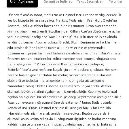
Ürün Açıklaması
Garanti ve Teslimat
Taksit Seçenekleri
Yorumlar
Efsanevi filozofun sanat, Marksizm ve Eleştirel Teori üzerine verdiği dersler ilk
kez bu kitapta bir araya geliyor. Marksist Modernizm, Frankfurt Okulu’na
kapsamlı, özlü ve sohbet havasında bir giriş sunuyor. Kitap aynı zamanda
yirminci yüzyılın en önemli filozoflarından Gillian Rose’un düşüncesine açılan
yeni bir kaynak niteliğinde.“Rose’un Frankfurt Okulu üzerine 1979 yılında
verdiği bu dersler, Adorno, Lukács, Brecht, Bloch, Benjamin ve Horkheimer
gibi isimler de dahil olmak üzere okulun üyelerinin ve çevresindeki
düşünürlerin yaşamlarını ve fikirlerini ele alırken, her birinin Marx’ın meta
fetişizmi teorisini, Marksist bir kültür teorisine nasıl dönüştürdüğünü ana
hatlarıyla gösterir.” Robert Lucas Scott ve James Gordon Finlayson,
Editörler“Rose’u yeni keşfeden kuşak için en iyi başlangıç noktası: Her şeyin
nerede başladığını hatırlatan bir metin; modernistlerin hâlâ Marksist
olabildiği ve teologların artık geride kalmış bir çağa ait sayıldığı o
zamanlara dönüş.” Peter Osborne, Crisis as Form’un yazarı“Bu dersleri
okumak, büyük bir zihnin çalışmasını izlemek gibidir. Keskin ve toplumsal
açıdan hâlâ güncel bir sol entelektüel geleneği keşfetmenin verdiği canlılıkla
Rose, bu heyecanını öğretmenliğine de aktarıyor.” James Butler, London
Review of Books“Rose, Eleştirel Teori’nin ilk kuşağını büyük bir ustalıkla
‘Marksist modernizm’ olarak yeniden inşa ediyor... Bugün bu dersleri
okumak, onun keskin zekâsıyla kurduğumuz ilişkiden ne kadar mahrum
kaldığımızın ve ona ne kadar ihtiyaç duyduğumuzun acı verici hatırasına