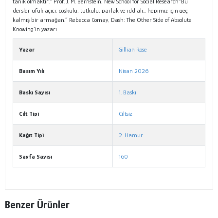
tanık olmaktır.” Prof. J. M. Bernstein, New School for Social Research“Bu
dersler ufuk açıcı: coşkulu, tutkulu, parlak ve iddialı... hepimiz için geç
kalmış bir armağan.” Rebecca Comay, Dash: The Other Side of Absolute
Knowing’in yazarı
Yazar
Gillian Rose
Basım Yılı
Nisan 2026
Baskı Sayısı
1. Baskı
Cilt Tipi
Ciltsiz
Kağıt Tipi
2. Hamur
Sayfa Sayısı
160
Benzer Ürünler