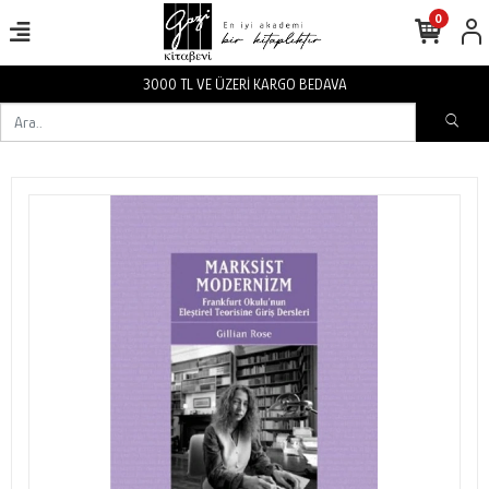
0
BEDAVA
3000 TL VE ÜZERİ KARGO 