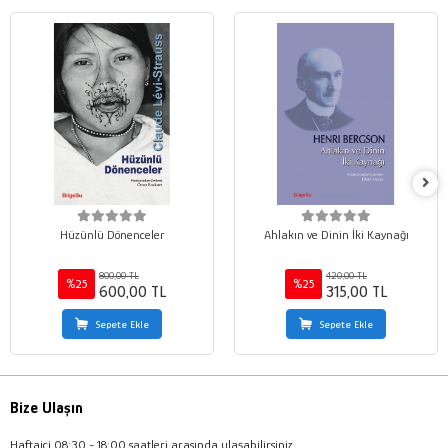
Hüzünlü Dönenceler
Ahlakın ve Dinin İki Kaynağı
800,00 TL
420,00 TL
%25
%25
600,00 TL
315,00 TL
Sepete Ekle
Sepete Ekle
Bize Ulaşın
Haftaiçi 08:30 - 18:00 saatleri arasında ulaşabilirsiniz.