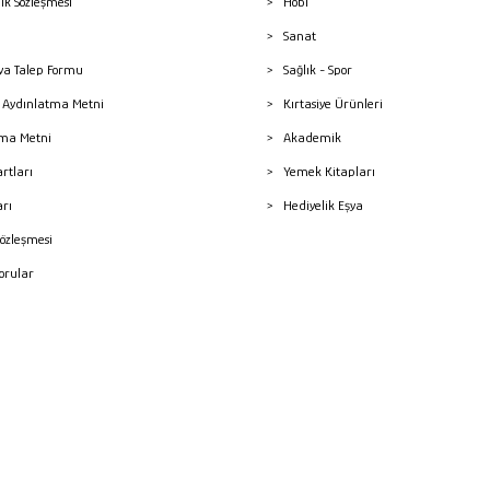
lik Sözleşmesi
Hobi
Sanat
a Talep Formu
Sağlık - Spor
sı Aydınlatma Metni
Kırtasiye Ürünleri
ma Metni
Akademik
artları
Yemek Kitapları
arı
Hediyelik Eşya
Sözleşmesi
Sorular
mleri
superKET E-ticaret ve Pazaryeri Entegrasyon Çözümleri