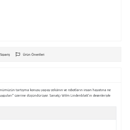
 Sipariş
Ürün Önerileri
r
! Günümüzün tartışma konusu yapay zekânın ve robotların insan hayatına ne
 "duyguları" üzerine düşündürüyor. Sanatçı Wilm Lindenblatt'ın desenleriyle