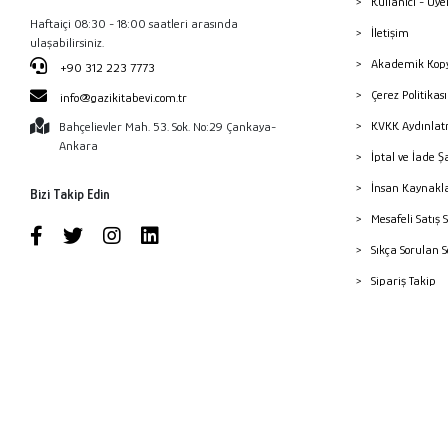
Kullanıcı - Üye
Haftaiçi 08:30 - 18:00 saatleri arasında
İletişim
ulaşabilirsiniz.
Akademik Kopy
+90 312 223 7773
Çerez Politika
info@gazikitabevi.com.tr
KVKK Aydınlat
Bahçelievler Mah. 53. Sok. No:29 Çankaya-
Ankara
İptal ve İade Ş
İnsan Kaynakl
Bizi Takip Edin
Mesafeli Satış 
Sıkça Sorulan 
Sipariş Takip
Havale Bildiri
Yayınevleri