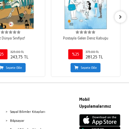
z Dünya Sınıfıyız!
Postayla Gelen Deniz Kabuğu
325,00 TL
375,00 TL
25
%25
243,75 TL
281,25 TL
Sepete Ekle
Sepete Ekle
Mobil
Uygulamalarımız
Sosyal Bilimler Kitapları
Bilgisayar