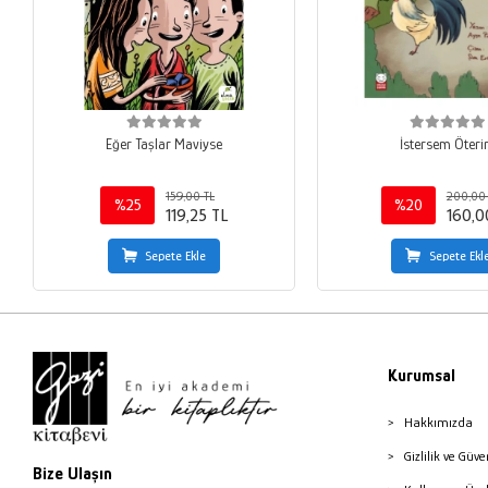
Eğer Taşlar Maviyse
İstersem Öter
159,00 TL
200,00 
%25
%20
119,25 TL
160,0
Sepete Ekle
Sepete Ekl
Kurumsal
Hakkımızda
Gizlilik ve Güve
Bize Ulaşın