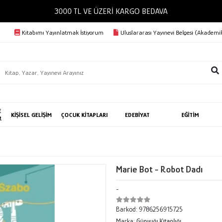
3000 TL VE ÜZERİ KA
Kitabımı Yayınlatmak İstiyorum
Uluslararası Yayınevi Belgesi (Akademik
E
KİŞİSEL GELİŞİM
ÇOCUK KİTAPLARI
EDEBİYAT
EĞİTİM
R
Marie Bot - Robot Dadı
-
Barkod:
9786256915725
Marka:
Günışığı Kitaplığı