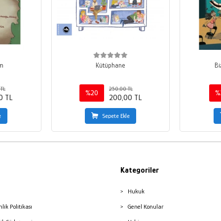
im
Kütüphane
Bi
TL
250,00 TL
%20
%
0 TL
200,00 TL
e
Sepete Ekle
Kategoriler
Hukuk
nlik Politikası
Genel Konular