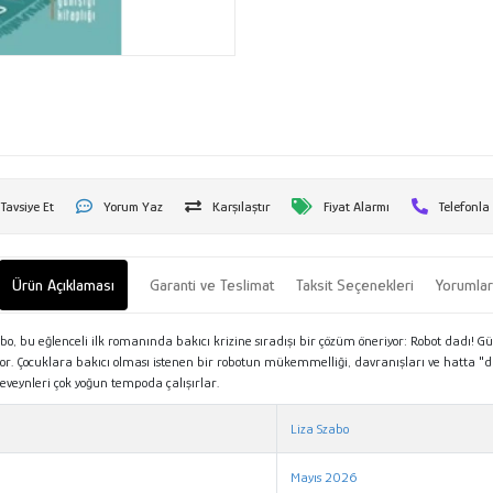
Tavsiye Et
Yorum Yaz
Karşılaştır
Fiyat Alarmı
Telefonla
Ürün Açıklaması
Garanti ve Teslimat
Taksit Seçenekleri
Yorumla
bo, bu eğlenceli ilk romanında bakıcı krizine sıradışı bir çözüm öneriyor: Robot dadı
alıyor. Çocuklara bakıcı olması istenen bir robotun mükemmelliği, davranışları ve hatta
eveynleri çok yoğun tempoda çalışırlar.
Liza Szabo
Mayıs 2026