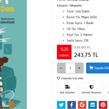
Kategori:
Hikayeler
Yazar:
Liza Szabo
Basım Yılı:
Mayıs 2026
Baskı Sayısı:
1. Baskı
Cilt Tipi:
Ciltsiz
Kağıt Tipi:
2. Hamur
Sayfa Sayısı:
216
325,00 TL
%25
243,75 TL
indirim
Sepete Ekl
Favorilerime ekle
Hızlı Gönderi
Güvenli Alışveriş