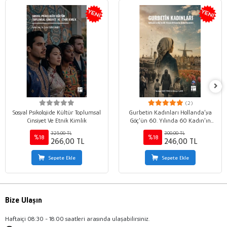
(2)
Sosyal Psikolojide Kültür Toplumsal
Gurbetin Kadınları Hollanda’ya
Cinsiyet Ve Etnik Kimlik
Göç’ün 60. Yılında 60 Kadın’ın
Gurbet Anlatıları
325,00 TL
300,00 TL
%18
%18
266,00 TL
246,00 TL
Sepete Ekle
Sepete Ekle
Bize Ulaşın
Haftaiçi 08:30 - 18:00 saatleri arasında ulaşabilirsiniz.