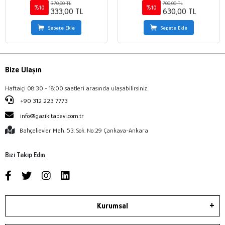
370,00 TL
700,00 TL
%10
%10
333,00 TL
630,00 TL
Sepete Ekle
Sepete Ekle
Bize Ulaşın
Haftaiçi 08:30 - 18:00 saatleri arasında ulaşabilirsiniz.
+90 312 223 7773
info@gazikitabevi.com.tr
Bahçelievler Mah. 53. Sok. No:29 Çankaya-Ankara
Bizi Takip Edin
Kurumsal