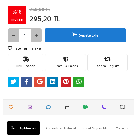
360,00 TL
%18
295,20 TL
indirim
Sepete Ekle
Favorilerime ekle
Hızlı Gönderi
Güvenli Alışveriş
İade ve Değişim
Ürün Açıklaması
Garanti ve Teslimat
Taksit Seçenekleri
Yorumlar