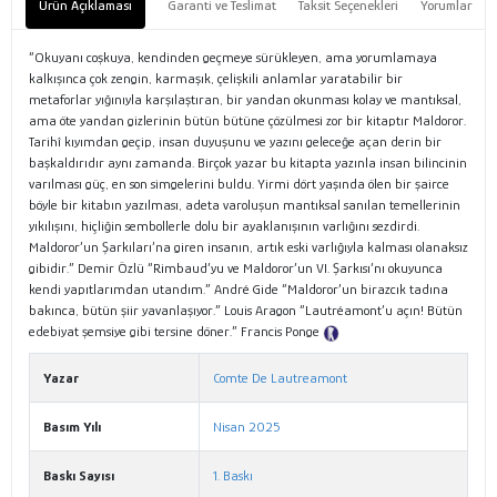
Ürün Açıklaması
Garanti ve Teslimat
Taksit Seçenekleri
Yorumlar
“Okuyanı coşkuya, kendinden geçmeye sürükleyen, ama yorumlamaya
kalkışınca çok zengin, karmaşık, çelişkili anlamlar yaratabilir bir
metaforlar yığınıyla karşılaştıran, bir yandan okunması kolay ve mantıksal,
ama öte yandan gizlerinin bütün bütüne çözülmesi zor bir kitaptır Maldoror.
Tarihî kıyımdan geçip, insan duyuşunu ve yazını geleceğe açan derin bir
başkaldırıdır aynı zamanda. Birçok yazar bu kitapta yazınla insan bilincinin
varılması güç, en son simgelerini buldu. Yirmi dört yaşında ölen bir şairce
böyle bir kitabın yazılması, adeta varoluşun mantıksal sanılan temellerinin
yıkılışını, hiçliğin sembollerle dolu bir ayaklanışının varlığını sezdirdi.
Maldoror’un Şarkıları’na giren insanın, artık eski varlığıyla kalması olanaksız
gibidir.” Demir Özlü “Rimbaud’yu ve Maldoror’un VI. Şarkısı’nı okuyunca
kendi yapıtlarımdan utandım.” André Gide “Maldoror’un birazcık tadına
bakınca, bütün şiir yavanlaşıyor.” Louis Aragon “Lautréamont’u açın! Bütün
edebiyat şemsiye gibi tersine döner.” Francis Ponge
Tanıtım Metni
Yazar
Comte De Lautreamont
Basım Yılı
Nisan 2025
Baskı Sayısı
1. Baskı