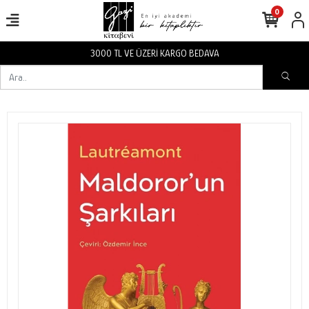
0
RGO BEDAVA
3000 TL VE ÜZERİ KA