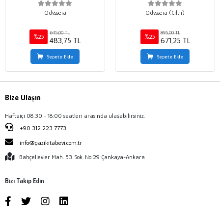
Odysseia
Odysseia (Ciltli)
645,00 TL
895,00 TL
%25
%25
483,75 TL
671,25 TL
Sepete Ekle
Sepete Ekle
Bize Ulaşın
Haftaiçi 08:30 - 18:00 saatleri arasında ulaşabilirsiniz.
+90 312 223 7773
info@gazikitabevi.com.tr
Bahçelievler Mah. 53. Sok. No:29 Çankaya-Ankara
Bizi Takip Edin