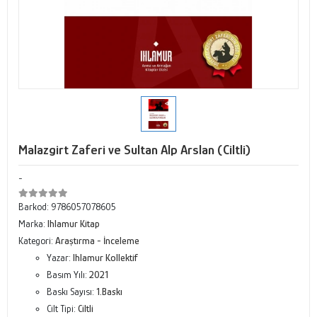
Malazgirt Zaferi ve Sultan Alp Arslan (Ciltli)
-
Barkod:
9786057078605
Marka:
Ihlamur Kitap
Kategori:
Araştırma - İnceleme
Yazar:
Ihlamur Kollektif
Basım Yılı:
2021
Baskı Sayısı:
1.Baskı
Cilt Tipi:
Ciltli