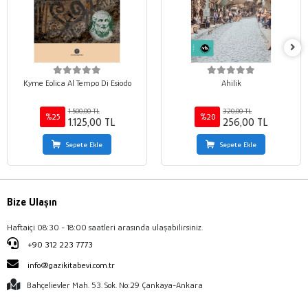
Kyme Eolica Al Tempo Di Esiodo
Ahilik
1.500,00 TL
320,00 TL
%25
%20
1.125,00 TL
256,00 TL
Sepete Ekle
Sepete Ekle
Bize Ulaşın
Haftaiçi 08:30 - 18:00 saatleri arasında ulaşabilirsiniz.
+90 312 223 7773
info@gazikitabevi.com.tr
Bahçelievler Mah. 53. Sok. No:29 Çankaya-Ankara