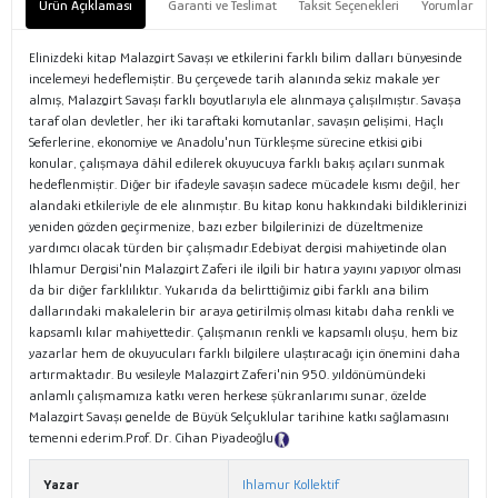
Ürün Açıklaması
Garanti ve Teslimat
Taksit Seçenekleri
Yorumlar
Elinizdeki kitap Malazgirt Savaşı ve etkilerini farklı bilim dalları bünyesinde
incelemeyi hedeflemiştir. Bu çerçevede tarih alanında sekiz makale yer
almış, Malazgirt Savaşı farklı boyutlarıyla ele alınmaya çalışılmıştır. Savaşa
taraf olan devletler, her iki taraftaki komutanlar, savaşın gelişimi, Haçlı
Seferlerine, ekonomiye ve Anadolu'nun Türkleşme sürecine etkisi gibi
konular, çalışmaya dâhil edilerek okuyucuya farklı bakış açıları sunmak
hedeflenmiştir. Diğer bir ifadeyle savaşın sadece mücadele kısmı değil, her
alandaki etkileriyle de ele alınmıştır. Bu kitap konu hakkındaki bildiklerinizi
yeniden gözden geçirmenize, bazı ezber bilgilerinizi de düzeltmenize
yardımcı olacak türden bir çalışmadır.Edebiyat dergisi mahiyetinde olan
Ihlamur Dergisi'nin Malazgirt Zaferi ile ilgili bir hatıra yayını yapıyor olması
da bir diğer farklılıktır. Yukarıda da belirttiğimiz gibi farklı ana bilim
dallarındaki makalelerin bir araya getirilmiş olması kitabı daha renkli ve
kapsamlı kılar mahiyettedir. Çalışmanın renkli ve kapsamlı oluşu, hem biz
yazarlar hem de okuyucuları farklı bilgilere ulaştıracağı için önemini daha
artırmaktadır. Bu vesileyle Malazgirt Zaferi'nin 950. yıldönümündeki
anlamlı çalışmamıza katkı veren herkese şükranlarımı sunar, özelde
Malazgirt Savaşı genelde de Büyük Selçuklular tarihine katkı sağlamasını
temenni ederim.Prof. Dr. Cihan Piyadeoğlu
Tanıtım Metni
Yazar
Ihlamur Kollektif