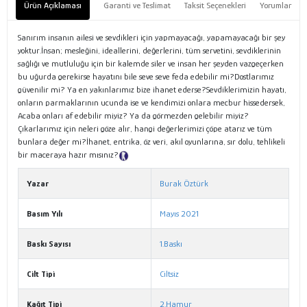
Ürün Açıklaması
Garanti ve Teslimat
Taksit Seçenekleri
Yorumlar
Sanırım insanın ailesi ve sevdikleri için yapmayacağı, yapamayacağı bir şey
yoktur.İnsan; mesleğini, ideallerini, değerlerini, tüm servetini, sevdiklerinin
sağlığı ve mutluluğu için bir kalemde siler ve insan her şeyden vazgeçerken
bu uğurda gerekirse hayatını bile seve seve feda edebilir mi?Dostlarımız
güvenilir mi? Ya en yakınlarımız bize ihanet ederse?Sevdiklerimizin hayatı,
onların parmaklarının ucunda ise ve kendimizi onlara mecbur hissedersek,
Acaba onları af edebilir miyiz? Ya da görmezden gelebilir miyiz?
Çıkarlarımız için neleri göze alır, hangi değerlerimizi çöpe atarız ve tüm
bunlara değer mi?İhanet, entrika, öz veri, akıl oyunlarına, sır dolu, tehlikeli
bir maceraya hazır mısınız?
Tanıtım Metni
Yazar
Burak Öztürk
Basım Yılı
Mayıs 2021
Baskı Sayısı
1.Baskı
Cilt Tipi
Ciltsiz
Kağıt Tipi
2.Hamur