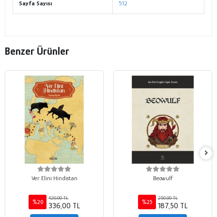
Sayfa Sayısı
512
Benzer Ürünler
Ver Elini Hindistan
Beowulf
420,00 TL
250,00 TL
%20
%25
336,00 TL
187,50 TL