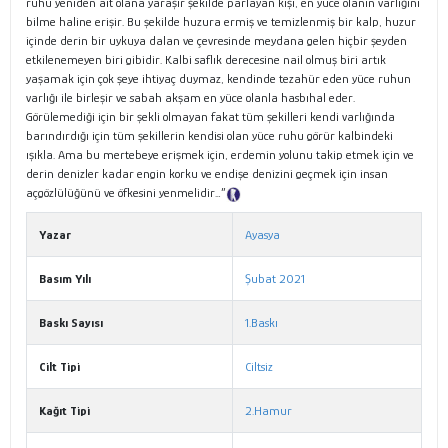
ruhu yeniden ait olana yaraşır şekilde parlayan kişi, en yüce olanın varlığını
bilme haline erişir. Bu şekilde huzura ermiş ve temizlenmiş bir kalp, huzur
içinde derin bir uykuya dalan ve çevresinde meydana gelen hiçbir şeyden
etkilenemeyen biri gibidir. Kalbi saflık derecesine nail olmuş biri artık
yaşamak için çok şeye ihtiyaç duymaz, kendinde tezahür eden yüce ruhun
varlığı ile birleşir ve sabah akşam en yüce olanla hasbıhal eder.
Görülemediği için bir şekli olmayan fakat tüm şekilleri kendi varlığında
barındırdığı için tüm şekillerin kendisi olan yüce ruhu görür kalbindeki
ışıkla. Ama bu mertebeye erişmek için, erdemin yolunu takip etmek için ve
derin denizler kadar engin korku ve endişe denizini geçmek için insan
açgözlülüğünü ve öfkesini yenmelidir…”
Tanıtım Metni
Yazar
Ayasya
Basım Yılı
Şubat 2021
Baskı Sayısı
1.Baskı
Cilt Tipi
Ciltsiz
Kağıt Tipi
2.Hamur