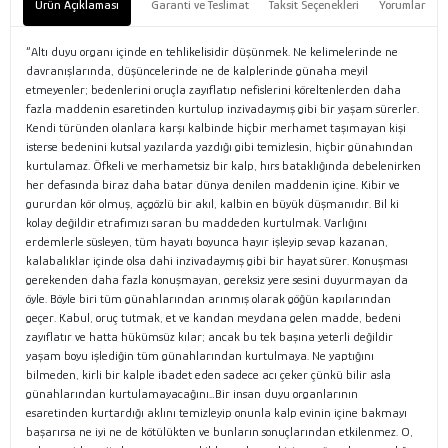
Ürün Açıklaması
Garanti ve Teslimat
Taksit Seçenekleri
Yorumlar
“Altı duyu organı içinde en tehlikelisidir düşünmek. Ne kelimelerinde ne
davranışlarında, düşüncelerinde ne de kalplerinde günaha meyil
etmeyenler; bedenlerini oruçla zayıflatıp nefislerini köreltenlerden daha
fazla maddenin esaretinden kurtulup inzivadaymış gibi bir yaşam sürerler.
Kendi türünden olanlara karşı kalbinde hiçbir merhamet taşımayan kişi
isterse bedenini kutsal yazılarda yazdığı gibi temizlesin, hiçbir günahından
kurtulamaz. Öfkeli ve merhametsiz bir kalp, hırs bataklığında debelenirken
her defasında biraz daha batar dünya denilen maddenin içine. Kibir ve
gururdan kör olmuş, açgözlü bir akıl, kalbin en büyük düşmanıdır. Bil ki
kolay değildir etrafımızı saran bu maddeden kurtulmak. Varlığını
erdemlerle süsleyen, tüm hayatı boyunca hayır işleyip sevap kazanan,
kalabalıklar içinde olsa dahi inzivadaymış gibi bir hayat sürer. Konuşması
gerekenden daha fazla konuşmayan, gereksiz yere sesini duyurmayan da
öyle. Böyle biri tüm günahlarından arınmış olarak göğün kapılarından
geçer. Kabul, oruç tutmak, et ve kandan meydana gelen madde, bedeni
zayıflatır ve hatta hükümsüz kılar; ancak bu tek başına yeterli değildir
yaşam boyu işlediğin tüm günahlarından kurtulmaya. Ne yaptığını
bilmeden, kirli bir kalple ibadet eden sadece acı çeker çünkü bilir asla
günahlarından kurtulamayacağını…Bir insan duyu organlarının
esaretinden kurtardığı aklını temizleyip onunla kalp evinin içine bakmayı
başarırsa ne iyi ne de kötülükten ve bunların sonuçlarından etkilenmez. O,