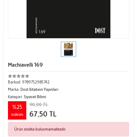
Machiavelli 169
Barkod:
9789752985742
Marka:
Dost Kitabevi Yayınları
Kategori:
Siyaset Bilimi
90,00 TL
%25
67,50 TL
indirim
Ürün stokta bulunmamaktadır.