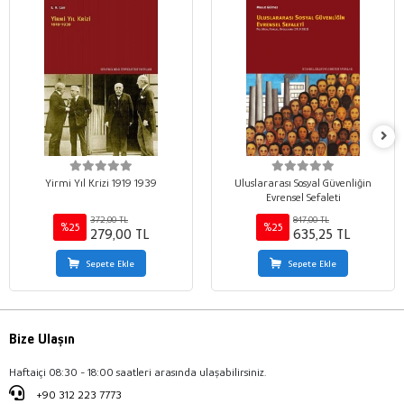
Yirmi Yıl Krizi 1919 1939
Uluslararası Sosyal Güvenliğin
Evrensel Sefaleti
372,00 TL
847,00 TL
%25
%25
279,00 TL
635,25 TL
Sepete Ekle
Sepete Ekle
Bize Ulaşın
Haftaiçi 08:30 - 18:00 saatleri arasında ulaşabilirsiniz.
+90 312 223 7773