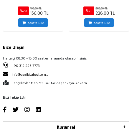
195,00 TL
285,00 TL
%20
%20
156,00 TL
228,00 TL
Sepete Ekle
Sepete Ekle
Bize Ulaşın
Haftaiçi 08:30 - 18:00 saatleri arasında ulaşabilirsiniz.
+90 312 223 7773
info@gazikitabevi.com.tr
Bahçelievler Mah. 53. Sok. No:29 Çankaya-Ankara
Bizi Takip Edin
Kurumsal