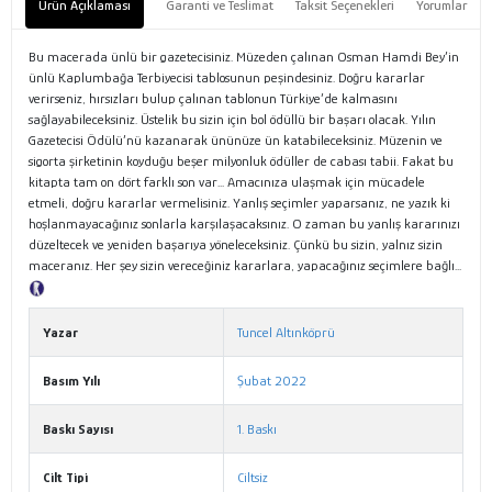
Ürün Açıklaması
Garanti ve Teslimat
Taksit Seçenekleri
Yorumlar
Bu macerada ünlü bir gazetecisiniz. Müzeden çalınan Osman Hamdi Bey’in
ünlü Kaplumbağa Terbiyecisi tablosunun peşindesiniz. Doğru kararlar
verirseniz, hırsızları bulup çalınan tablonun Türkiye’de kalmasını
sağlayabileceksiniz. Üstelik bu sizin için bol ödüllü bir başarı olacak. Yılın
Gazetecisi Ödülü’nü kazanarak ününüze ün katabileceksiniz. Müzenin ve
sigorta şirketinin koyduğu beşer milyonluk ödüller de cabası tabii. Fakat bu
kitapta tam on dört farklı son var... Amacınıza ulaşmak için mücadele
etmeli, doğru kararlar vermelisiniz. Yanlış seçimler yaparsanız, ne yazık ki
hoşlanmayacağınız sonlarla karşılaşacaksınız. O zaman bu yanlış kararınızı
düzeltecek ve yeniden başarıya yöneleceksiniz. Çünkü bu sizin, yalnız sizin
maceranız. Her şey sizin vereceğiniz kararlara, yapacağınız seçimlere bağlı...
Tanıtım Metni
Yazar
Tuncel Altınköprü
Basım Yılı
Şubat 2022
Baskı Sayısı
1. Baskı
Cilt Tipi
Ciltsiz