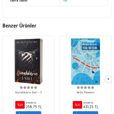
Sayfa Sayısı
168
Benzer Ürünler
Günahkârın Esiri - 5
Veda Mevsimi
345,00 TL
575,00 TL
%25
%25
258,75 TL
431,25 TL