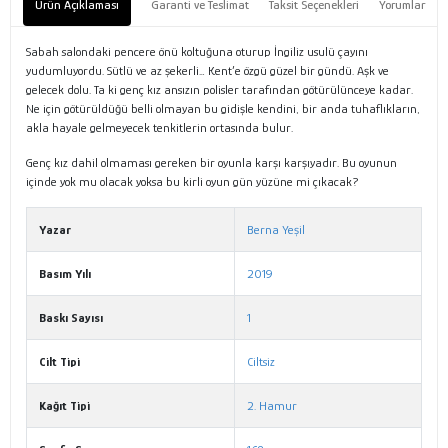
Ürün Açıklaması
Garanti ve Teslimat
Taksit Seçenekleri
Yorumlar
Sabah salondaki pencere önü koltuğuna oturup İngiliz usulü çayını
yudumluyordu. Sütlü ve az şekerli… Kent’e özgü güzel bir gündü. Aşk ve
gelecek dolu. Ta ki genç kız ansızın polisler tarafından götürülünceye kadar.
Ne için götürüldüğü belli olmayan bu gidişle kendini, bir anda tuhaflıkların,
akla hayale gelmeyecek tenkitlerin ortasında bulur.
Genç kız dahil olmaması gereken bir oyunla karşı karşıyadır. Bu oyunun
içinde yok mu olacak yoksa bu kirli oyun gün yüzüne mi çıkacak?
Yazar
Berna Yeşil
Basım Yılı
2019
Baskı Sayısı
1
Cilt Tipi
Ciltsiz
Kağıt Tipi
2. Hamur