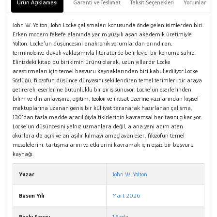
Ürün Açıklaması
Garanti ve Teslimat
Taksit Seçenekleri
Yorumlar
John W. Yolton, John Locke çalışmaları konusunda önde gelen isimlerden biri.
Erken modern felsefe alanında yarım yüzyılı aşan akademik üretimiyle
Yolton, Locke’un düşüncesini anakronik yorumlardan arındıran,
terminolojiye dayalı yaklaşımıyla literatürde belirleyici bir konuma sahip.
Elinizdeki kitap bu birikimin ürünü olarak, uzun yıllardır Locke
araştırmaları için temel başvuru kaynaklarından biri kabul ediliyor.Locke
Sözlüğü, filozofun düşünce dünyasını şekillendiren temel terimleri bir araya
getirerek, eserlerine bütünlüklü bir giriş sunuyor. Locke’un eserlerinden
bilim ve din anlayışına, eğitim, teoloji ve iktisat üzerine yazılarından kişisel
mektuplarına uzanan geniş bir külliyat taranarak hazırlanan çalışma,
130’dan fazla madde aracılığıyla fikirlerinin kavramsal haritasını çıkarıyor.
Locke’un düşüncesini yalnız uzmanlara değil, alana yeni adım atan
okurlara da açık ve anlaşılır kılmayı amaçlayan eser, filozofun temel
meselelerini, tartışmalarını ve etkilerini kavramak için eşsiz bir başvuru
kaynağı.
Yazar
John W. Yolton
Basım Yılı
Mart 2026
Baskı Sayısı
1.Baskı