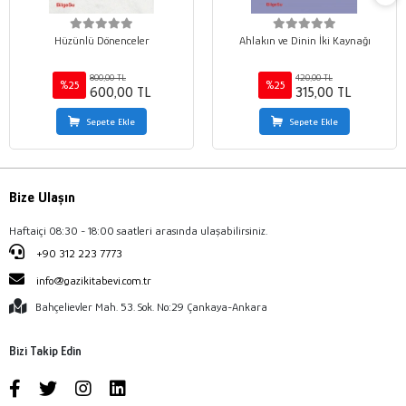
Hüzünlü Dönenceler
Ahlakın ve Dinin İki Kaynağı
800,00 TL
420,00 TL
%25
%25
600,00 TL
315,00 TL
Sepete Ekle
Sepete Ekle
Bize Ulaşın
Haftaiçi 08:30 - 18:00 saatleri arasında ulaşabilirsiniz.
+90 312 223 7773
info@gazikitabevi.com.tr
Bahçelievler Mah. 53. Sok. No:29 Çankaya-Ankara
Bizi Takip Edin