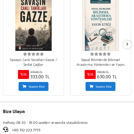
Savaşın Canlı Tanıkları Gazze /
Sosyal Bilimlerde Bilimsel
Sedat Çağlar
Araştırma Yöntemleri ve Yayın
Etiği / Mehmet Marangoz
370,00 TL
700,00 TL
%10
%10
333,00 TL
630,00 TL
Sepete Ekle
Sepete Ekle
Bize Ulaşın
Haftaiçi 08:30 - 18:00 saatleri arasında ulaşabilirsiniz.
+90 312 223 7773