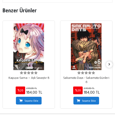
Benzer Ürünler
Kaguya-Sama – Aşk Savaştır 8
Sakamoto Days - Sakamoto Günleri
6
230,00 TL
230,00 TL
%20
%20
184,00 TL
184,00 TL
Sepete Ekle
Sepete Ekle