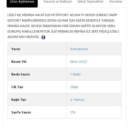
Ürün Açıklaması
Garanti ve Teslimat
Taksit Seçenekleri
Yorumlar
LİSELİ KIZ NİSHİGA HACHİ İLGİ Mİ İSTİYOR? AZUMA’YI NEDEN SÜREKLİ TAKİP
EDİYOR? RAKİPLERİNDEN ÜSTÜN OLMAK İÇİN ADETA KENDİYLE YARIŞAN
NİSHİGA HACHİ, AZUMA TARAFINDAN HER ZAMAN HAFİFE ALINIYOR VEBU
DURUMU KABULLENEMİYOR. İLGİ MERAKLISI NİSHİGA İLE SERT MİZAÇLILİSELİ
AZUMA’NIN HİKÂYESİ...
Tanıtım Metni
Yazar
Kamatama
Basım Yılı
Ekim 2023
Baskı Sayısı
1. Baskı
Cilt Tipi
Ciltsiz
Kağıt Tipi
2. Hamur
Sayfa Sayısı
176