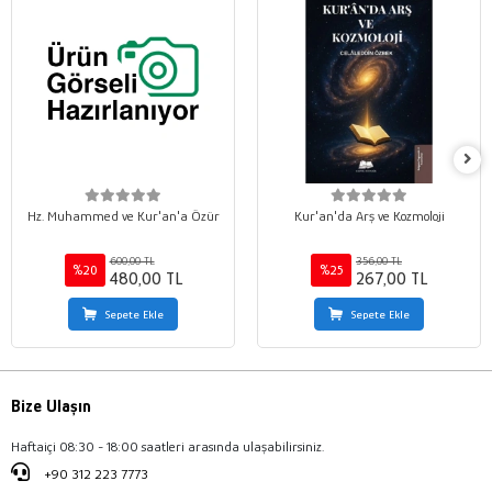
Hz. Muhammed ve Kur'an'a Özür
Kur'an'da Arş ve Kozmoloji
600,00 TL
356,00 TL
%20
%25
480,00 TL
267,00 TL
Sepete Ekle
Sepete Ekle
Bize Ulaşın
Haftaiçi 08:30 - 18:00 saatleri arasında ulaşabilirsiniz.
+90 312 223 7773