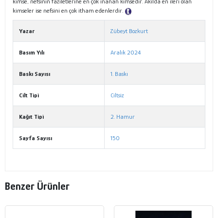
kimse, nefsinin faziletlerine en çok inanan kimsedir. Akılda en ileri olan
kimseler ise nefsini en çok itham edenlerdir.
Tanıtım Metni
Yazar
Zübeyt Bozkurt
Basım Yılı
Aralık 2024
Baskı Sayısı
1. Baskı
Cilt Tipi
Ciltsiz
Kağıt Tipi
2. Hamur
Sayfa Sayısı
150
Benzer Ürünler