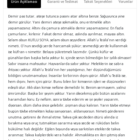
Ürün Açıklaması
Garanti ve Teslimat
Taksit Seçenekleri
Yorumlar
Demir pas tutar, ateşe tutunca pasını atar altına benze. Soğuyunca yine
demir görülür. Yani demiri ateşe sokmakla, onu eritmekle altın
yapamazsınız. Altını da çamura atmakla demir yapamazsınız. En fazla
çamurlanır, kirlenir. Fakat demir olmaz, aslında ayrılmaz, mayası altın.
Selam olsun KUTLU SOYA, selam olsun seyyidlere. Allah’u Teâlâ’nın verdiği
nimeti, O’nun sevdiği yerde harcamak şükür; sevmediği yerde kullanmak
ise küfran-ı nimettir. Belaya şükretmek lazımdır. Çünkü küfür ve
günahlardan başka bela yoktur ki, içinde senin bilmediğin bir iyilik olmasın!
Sabır insana mahsustur. Hayvanlarda sabır yoktur. Meleklerin ise sabra
ihtiyacı yoktur. Allah’u Teâlâ’nın her yaptığımızı, her düşündüğümüzü
bildiğini unutmamalıyız. İnsanlar birbirinin dışını görür. Allah’u Teâlâ ise,
hem dışını, hem içini görür. Bunu bilen bir kimsenin işleri ve düşünceleri
edepli olur. Aklı olan kimse nefsine demelidir ki; Benim sermayem, yalnız
ömrümdür. Başka bir şeyim yoktur. Yarın ölecekmiş gibi bütün azalarını
haramdan koru. Ey nefsim, sonra tövbe ederim ve iyi şeyler yaparım,
diyorsan, ölüm daha önce gelebilir, pişman olup kalırsın. Yarın tövbe etmeyi
bugün tövbe etmekten kolay sanıyorsan, aldanıyorsun. Nimeti göndereni
unutma, getireni de ihmal etme. Takva çok secdeden ötürü alında iz
bırakma veya oruç tutmaktan sararma veya secde ve rükûdan belin
bükülme hali değildir. Eğilen boyunda veya sarkıtılan eteklerde takva
aranmaz. Takva kalplerdeki vera halidir. Ahmaklıkta en ileri gitmiş olan