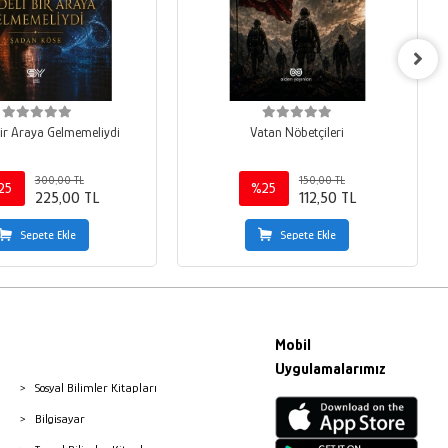
 Bir Araya Gelmemeliydi
Vatan Nöbetçileri
300,00 TL
150,00 TL
25
%25
225,00 TL
112,50 TL
Sepete Ekle
Sepete Ekle
Mobil
Uygulamalarımız
Sosyal Bilimler Kitapları
Bilgisayar