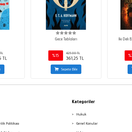
i
Gece Tabloları
İki Deli
TL
425,00 TL
%15
%
5 TL
361,25 TL
e
Sepete Ekle
Kategoriler
Hukuk
nlik Politikası
Genel Konular