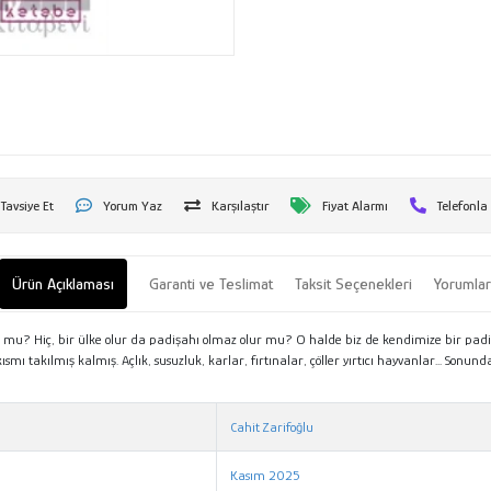
Tavsiye Et
Yorum Yaz
Karşılaştır
Fiyat Alarmı
Telefonla
Ürün Açıklaması
Garanti ve Teslimat
Taksit Seçenekleri
Yorumla
lur mu? Hiç, bir ülke olur da padişahı olmaz olur mu? O halde biz de kendimize bir pad
ısmı takılmış kalmış. Açlık, susuzluk, karlar, fırtınalar, çöller yırtıcı hayvanlar... Sonu
nıtım Metni
Cahit Zarifoğlu
Kasım 2025