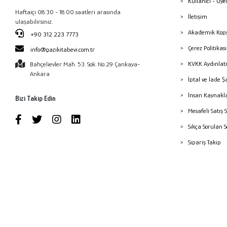
Kullanıcı - Üye
Haftaiçi 08:30 - 18:00 saatleri arasında
İletişim
ulaşabilirsiniz.
Akademik Kopy
+90 312 223 7773
Çerez Politika
info@gazikitabevi.com.tr
KVKK Aydınlat
Bahçelievler Mah. 53. Sok. No:29 Çankaya-
Ankara
İptal ve İade Ş
İnsan Kaynakl
Bizi Takip Edin
Mesafeli Satış 
Sıkça Sorulan 
Sipariş Takip
Havale Bildiri
Yayınevleri