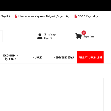
 Teşvik)
Uluslararası Yayınevi Belgesi (Doçentlik)
2025 Kaynakça
0
Giriş Yap
Sepetim
Üye Ol
EKONOMİ -
HUKUK
HEDİYELİK EŞYA
FIRSAT ÜRÜNLERİ
İŞLETME