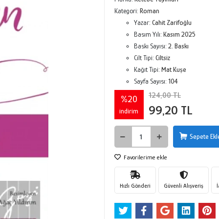
Kategori:
Roman
Yazar:
Cahit Zarifoğlu
Basım Yılı:
Kasım 2025
Baskı Sayısı:
2. Baskı
Cilt Tipi:
Ciltsiz
Kağıt Tipi:
Mat Kuşe
Sayfa Sayısı:
104
124,00 TL
%20
99,20 TL
indirim
Sepete Ekl
Favorilerime ekle
Hızlı Gönderi
Güvenli Alışveriş