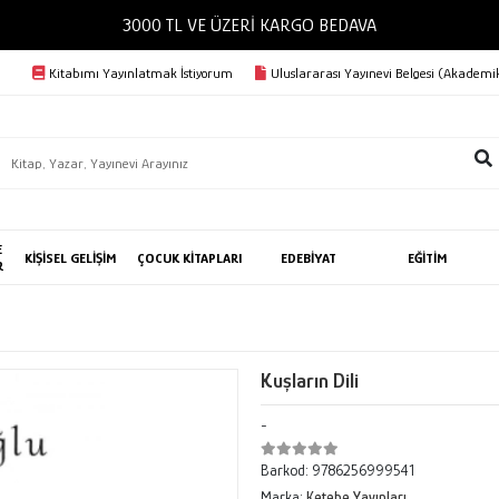
3000 TL VE ÜZERİ KARGO BEDAVA
Kitabımı Yayınlatmak İstiyorum
Uluslararası Yayınevi Belgesi (Akademik
E
KİŞİSEL GELİŞİM
ÇOCUK KİTAPLARI
EDEBİYAT
EĞİTİM
R
Kuşların Dili
-
Barkod:
9786256999541
Marka:
Ketebe Yayınları