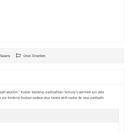
 Sipariş
Ürün Önerileri
r
işah seçelim.” Kuşlar toplanıp padişahları Simurg’u görmek için yola
nda yüz binlerce kuştan sadece otuz tanesi yedi vadiyi de aşıp padişahı