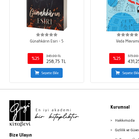
Günahkârın Esiri - 5
Veda Mevsim
345,00 TL
575,00 
%25
%25
258,75 TL
431,2
Sepete Ekle
Sepete Ekl
Kurumsal
Hakkımızda
Gizlilik ve Güve
Bize Ulaşın