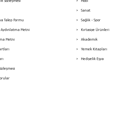
lik Sözleşmesi
Hobi
Sanat
a Talep Formu
Sağlık - Spor
sı Aydınlatma Metni
Kırtasiye Ürünleri
ma Metni
Akademik
artları
Yemek Kitapları
arı
Hediyelik Eşya
Sözleşmesi
Sorular
mleri
superKET E-ticaret ve Pazaryeri Entegrasyon Çözümleri