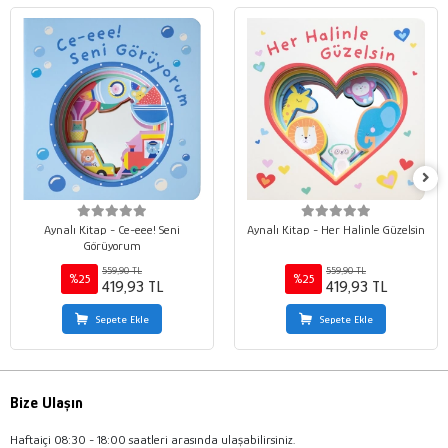
Aynalı Kitap - Ce-eee! Seni
Aynalı Kitap - Her Halinle Güzelsin
Görüyorum
559,90 TL
559,90 TL
%25
%25
419,93 TL
419,93 TL
Sepete Ekle
Sepete Ekle
Bize Ulaşın
Haftaiçi 08:30 - 18:00 saatleri arasında ulaşabilirsiniz.