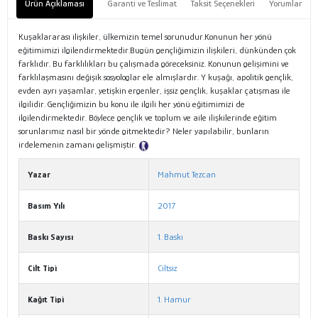
Ürün Açıklaması
Garanti ve Teslimat
Taksit Seçenekleri
Yorumlar
Kuşaklararası ilişkiler, ülkemizin temel sorunudur.Konunun her yönü
eğitimimizi ilgilendirmektedir.Bugün gençliğimizin ilişkileri, dünkünden çok
farklıdır. Bu farklılıkları bu çalışmada göreceksiniz. Konunun gelişimini ve
farklılaşmasını değişik sosyologlar ele almışlardır. Y kuşağı, apolitik gençlik,
evden ayrı yaşamlar, yetişkin ergenler, işsiz gençlik, kuşaklar çatışması ile
ilgilidir. Gençliğimizin bu konu ile ilgili her yönü eğitimimizi de
ilgilendirmektedir. Böylece gençlik ve toplum ve aile ilişkilerinde eğitim
sorunlarımız nasıl bir yönde gitmektedir? Neler yapılabilir, bunların
irdelemenin zamanı gelişmiştir.
Tanıtım Metni
Yazar
Mahmut Tezcan
Basım Yılı
2017
Baskı Sayısı
1. Baskı
Cilt Tipi
Ciltsiz
Kağıt Tipi
1. Hamur