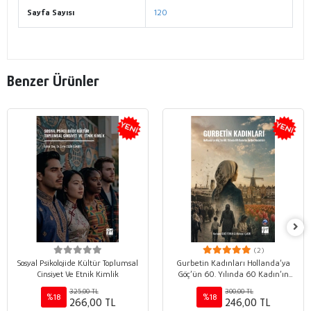
Sayfa Sayısı
120
Benzer Ürünler
(2)
Sosyal Psikolojide Kültür Toplumsal
Gurbetin Kadınları Hollanda’ya
Cinsiyet Ve Etnik Kimlik
Göç’ün 60. Yılında 60 Kadın’ın
Gurbet Anlatıları
325,00 TL
300,00 TL
%18
%18
266,00 TL
246,00 TL