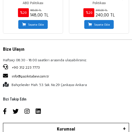
ABD Politikası
Politikası
185,00 TL
300,00 TL
%20
%20
148,00 TL
240,00 TL
Sepete Ekle
Sepete Ekle
Bize Ulaşın
Haftaiçi 08:30 - 18:00 saatleri arasında ulaşabilirsiniz.
+90 312 223 7773
info@gazikitabevi.com.tr
Bahçelievler Mah. 53. Sok. No:29 Çankaya-Ankara
Bizi Takip Edin
Kurumsal