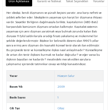
Ürün Açıklaması
Garanti ve Teslimat
Taksit Seçenekleri
Yorumlar
Her ideoloji, kendi düşmanını ve günah keçisini yaratır, ona karşı nefreti ve
şiddeti seferber eder. İdeolojilerin yaşaması için karşıt bir düşmana ihtiyacı
vardır. Sovyetler Birliğinin dağılmasıyla birlikte, kapitalizmin (ABD-Batı)
karşısındaki komünizm düşmanı ortadan kalkmıştır. Kapitalist sistemin
yaşaması için yeni düşman yaratmak veya bulmak zorunda kalan Batı
dünyası 11 Eylül saldırılarıyla aradığı fırsatı yakalamış ve mükemmel bir
şekilde değerlendirmiştir. Böylece bir belirsizlik dönemi olan 1990’lı yıllar
sonra ermiş yeni düşman din kaynaklı küresel terör olarak ilan edilmiştir.
Bu çerçevede terör ve küreselleşme ilişkisi nasıl anlaşılmadır? Küreselleşme
ile artan din-terör ilişkisini kurmak ne kadar doğrudur? ve eğer varsa bu
ilişkinin boyutları ne kadardır? mealindeki merak edilen sorulara
çalışmamız içerisinde tatminkar cevap verildiği kanaatindeyiz.
Yazar
Hüseyin Salur
Basım Yılı
2009
Baskı Sayısı
1
Cilt Tipi
Ciltsiz